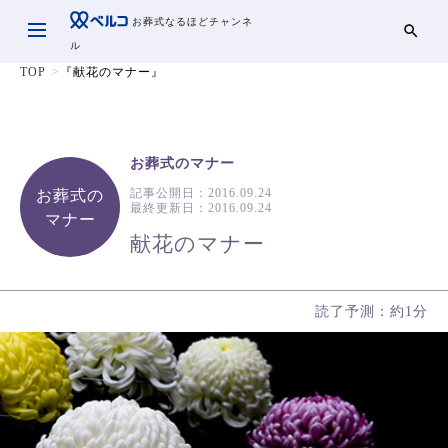
お葬式なるほどチャンネ
ル
TOP
『献花のマナー』
お葬式のマナー
記事公開日：
2016.09.24
お葬式の
最終更新日：
2016.09.24
マナー
献花のマナー
読了予測：約1分