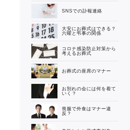
SNSでの訃報連絡
大安にお葬式はできる？
六曜と弔事の関係
コロナ感染防止対策から
考えるお葬式
お葬式の座席のマナー
お別れの会には何を着て
いく？
喪服で外食はマナー違
反？