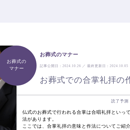
お葬式のマナー
お葬式の
記事公開日：
2024.10.26
／
最終更新日：
2024.10.05
マナー
お葬式での合掌礼拝の
読了予測
仏式のお葬式で行われる合掌は合唱礼拝といっ
法があります。
ここでは、合掌礼拝の意味と作法についてご紹