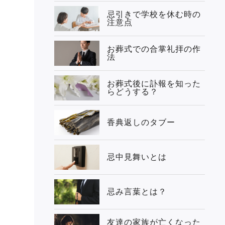
忌引きで学校を休む時の
注意点
お葬式での合掌礼拝の作
法
お葬式後に訃報を知った
らどうする？
香典返しのタブー
忌中見舞いとは
忌み言葉とは？
友達の家族が亡くなった