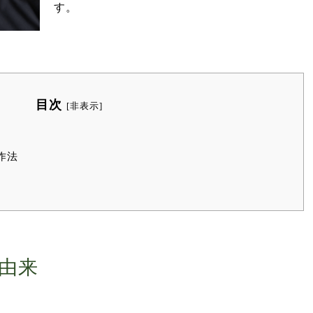
す。
目次
[
非表示
]
作法
由来