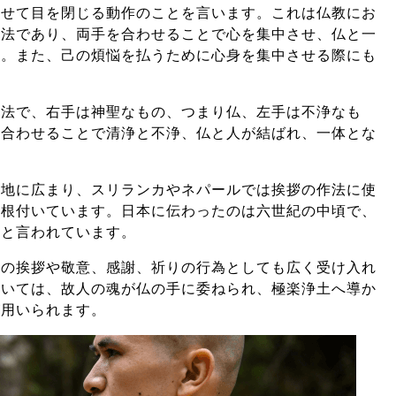
わせて目を閉じる動作のことを言います。これは仏教にお
作法であり、両手を合わせることで心を集中させ、仏と一
す。また、己の煩悩を払うために心身を集中させる際にも
作法で、右手は神聖なもの、つまり仏、左手は不浄なも
を合わせることで清浄と不浄、仏と人が結ばれ、一体とな
各地に広まり、スリランカやネパールでは挨拶の作法に使
て根付いています。日本に伝わったのは六世紀の中頃で、
たと言われています。
常の挨拶や敬意、感謝、祈りの行為としても広く受け入れ
おいては、故人の魂が仏の手に委ねられ、極楽浄土へ導か
が用いられます。