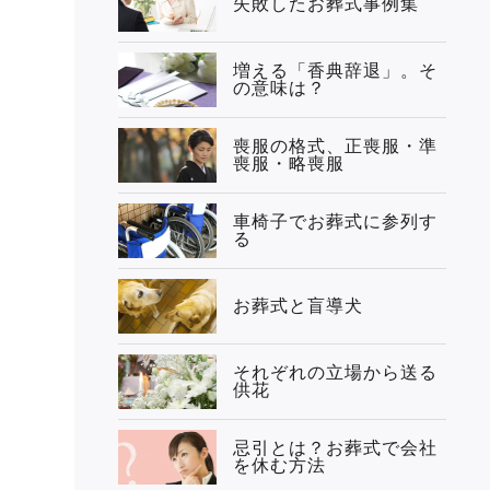
失敗したお葬式事例集
増える「香典辞退」。そ
の意味は？
喪服の格式、正喪服・準
喪服・略喪服
車椅子でお葬式に参列す
る
お葬式と盲導犬
それぞれの立場から送る
供花
忌引とは？お葬式で会社
を休む方法