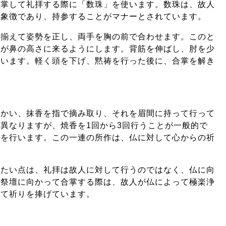
合掌して礼拝する際に「数珠」を使います。数珠は、故人
く象徴であり、持参することがマナーとされています。
を揃えて姿勢を正し、両手を胸の前で合わせます。このと
先が鼻の高さに来るようにします。背筋を伸ばし、肘を少
整います。軽く頭を下げ、黙祷を行った後に、合掌を解き
向かい、抹香を指で摘み取り、それを眉間に持って行って
異なりますが、焼香を1回から3回行うことが一般的で
拝を行います。この一連の所作は、仏に対して心からの祈
けたい点は、礼拝は故人に対して行うのではなく、仏に向
。祭壇に向かって合掌する際は、故人が仏によって極楽浄
して祈りを捧げています。