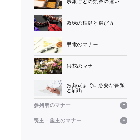
宗派ごとの焼香の違い
数珠の種類と選び方
弔電のマナー
供花のマナー
お葬式までに必要な書類
と届出
参列者のマナー
喪主・施主のマナー