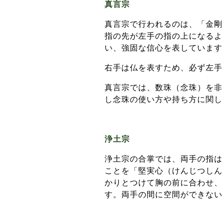
真言宗
真言宗で行われるのは、「金
指の先が左手の指の上になる
い、強固な信心を表していま
右手は仏を表すため、必ず左
真言宗では、数珠（念珠）を
し念珠の使い方や持ち方に関
浄土宗
浄土宗の合掌では、両手の指
ことを「堅実心（けんじつし
かりとつけて胸の前に合わせ、
す。両手の間に空間ができな