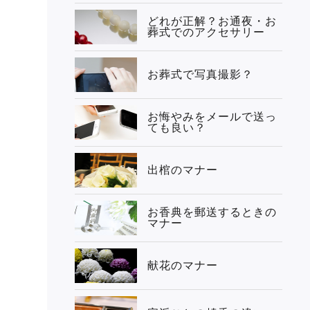
どれが正解？お通夜・お
葬式でのアクセサリー
お葬式で写真撮影？
お悔やみをメールで送っ
ても良い？
出棺のマナー
お香典を郵送するときの
マナー
献花のマナー