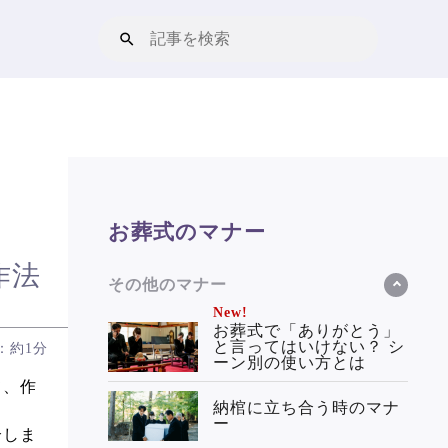
お葬式のマナー
作法
その他のマナー
New!
お葬式で「ありがとう」
と言ってはいけない？ シ
：約1分
ーン別の使い方とは
て、作
納棺に立ち合う時のマナ
ー
介しま