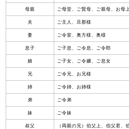
母親
ご母堂、ご賢母、ご親母、お母
夫
ご主人、旦那様
妻
ご令室、奥方様、奥様
息子
ご子息、ご令息、ご令郎
娘
ご子女、ご令嬢、ご息女
兄
ご令兄、お兄様
姉
ご令姉、お姉様
弟
ご令弟
妹
ご令妹
叔父
（両親の兄）伯父上、伯父君、