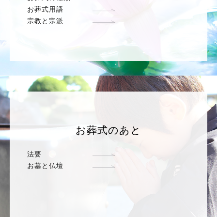
お葬式用語
宗教と宗派
お葬式のあと
法要
お墓と仏壇