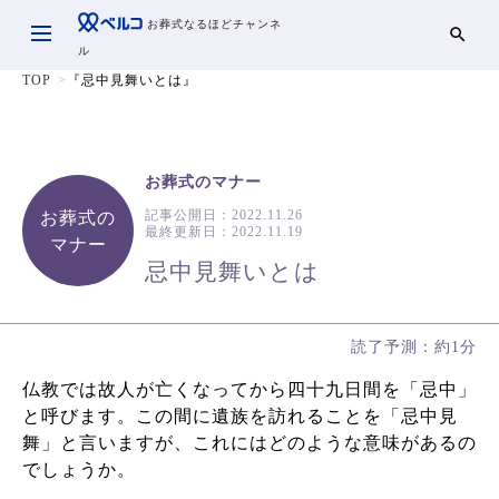
お葬式なるほどチャンネ
ル
TOP
『忌中見舞いとは』
お葬式のマナー
記事公開日：
2022.11.26
お葬式の
最終更新日：
2022.11.19
マナー
忌中見舞いとは
読了予測：約1分
仏教では故人が亡くなってから四十九日間を「忌中」
と呼びます。この間に遺族を訪れることを「忌中見
舞」と言いますが、これにはどのような意味があるの
でしょうか。