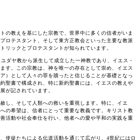
ストの教えを基にした宗教で、世界中に多くの信者がいま
、プロテスタント、そして東方正教会といった主要な教派
カトリックとプロテスタントが知られています。
前にユダヤ教から派生して成立した一神教であり、イエス・
います。この宗教は、神を唯一の存在として崇め、イエス
シア）として人々の罪を贖ったと信じることが基礎となっ
新約聖書で構成され、特に新約聖書には、イエスの教えや
発展が記されています。
と赦し、そして人類への救いを重視します。特に、イエ
命への希望は、信者にとって重要な教義です。キリスト教
慈善活動や社会奉仕を行い、他者への愛や平和の実践を重
、使徒たちによる伝道活動を通じて広がり、4世紀にはロ