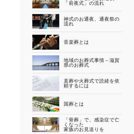
「前夜式」の流れ
神式のお通夜、通夜祭の
流れ
音楽葬とは
地域のお葬式事情－滋賀
県のお葬式
直葬や火葬式で読経を依
頼するには
国葬とは
「骨葬」で、感染症で亡
くなった
家族のお見送りを