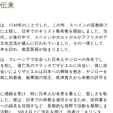
伝来
は、1549年のことでした。この年、スペインの宣教師フ
島に上陸し、日本でのキリスト教布教を開始しました。当
時代」が進行中で、スペインやポルトガルがアフリカやア
や文化交流が盛んに行われていました。その一環として、
日本を訪れ、南蛮貿易が始まりました。
けは、マレーシアで出会った日本人ヤジローの存在でし
人を犯し、逃亡先のマラッカでザビエルに出会い、彼に自
出会いによりザビエルは日本への興味を抱き、ヤジローを
児島に到着後、薩摩国の領主、島津貴久から布教の許可を
性に感銘を受け、特に日本人が名誉を重んじ、貧しさを恥
ました。彼は、日本での布教を成功させるため、信仰書を
皇への謁見を目指すなど、長期的な視野で活動を展開しま
活動し、500人以上に洗礼を授け、信者は「キリシタ