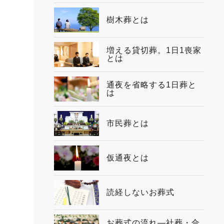
樹木葬とは
増える貸切葬。1日1喪家
とは
通夜を省略する1日葬と
は
市民葬とは
仮通夜とは
読経しないお葬式
お葬式の流れ―社葬・合