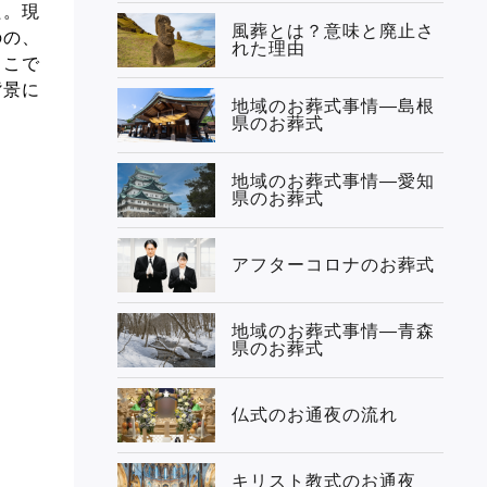
た。現
風葬とは？意味と廃止さ
のの、
れた理由
ここで
背景に
地域のお葬式事情—島根
県のお葬式
地域のお葬式事情—愛知
県のお葬式
アフターコロナのお葬式
地域のお葬式事情—青森
県のお葬式
仏式のお通夜の流れ
キリスト教式のお通夜