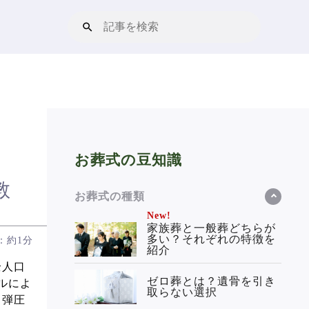
お葬式の豆知識
教
お葬式の種類
New!
家族葬と一般葬どちらが
多い？それぞれの特徴を
：約1分
紹介
全人口
ゼロ葬とは？遺骨を引き
ルによ
取らない選択
る弾圧