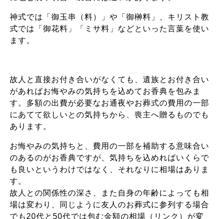
神式では「御玉串（料）」や「御榊料」、キリスト教
式では「御花料」「ミサ料」などといった言葉を使い
ます。
故人と直接お付き合いがなくても、遺族とお付き合い
があればお悔やみの気持ちを込めてお香典を包みま
す。多額の出費が必要なお通夜やお葬式の費用の一部
にあてて欲しいとの気持ちから、喪主へ贈るものでも
あります。
お悔やみの気持ちと、費用の一部を補助する意味合い
のあるのがお香典ですが、気持ちを込めればいくらで
も良いというわけではなく、それなりに相場はありま
す。
故人との関係性の深さ、また自身の年齢によっても相
場は変わり、同じように友人のお葬式に参列する場合
でも20代と50代では包む金額の相場（リンク）が変