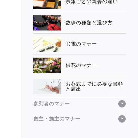
宗派ごとの焼香の違い
数珠の種類と選び方
弔電のマナー
供花のマナー
お葬式までに必要な書類
と届出
参列者のマナー
喪主・施主のマナー