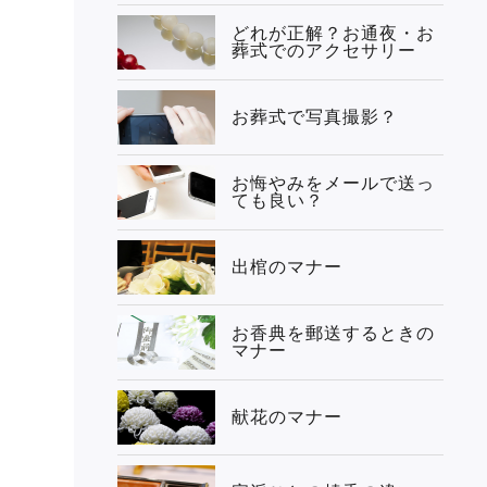
どれが正解？お通夜・お
葬式でのアクセサリー
お葬式で写真撮影？
お悔やみをメールで送っ
ても良い？
出棺のマナー
お香典を郵送するときの
マナー
献花のマナー