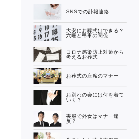
SNSでの訃報連絡
大安にお葬式はできる？
六曜と弔事の関係
コロナ感染防止対策から
考えるお葬式
お葬式の座席のマナー
お別れの会には何を着て
いく？
喪服で外食はマナー違
反？