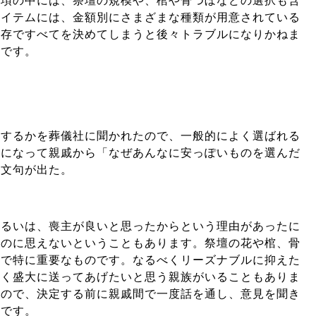
事項の中には、祭壇の規模や、棺や骨つぼなどの選択も含
アイテムには、金額別にさまざまな種類が用意されている
一存ですべてを決めてしまうと後々トラブルになりかねま
ろです。
にするかを葬儀社に聞かれたので、一般的によく選ばれる
日になって親戚から「なぜあんなに安っぽいものを選んだ
と文句が出た。
あるいは、喪主が良いと思ったからという理由があったに
ものに思えないということもあります。祭壇の花や棺、骨
上で特に重要なものです。なるべくリーズナブルに抑えた
べく盛大に送ってあげたいと思う親族がいることもありま
すので、決定する前に親戚間で一度話を通し、意見を聞き
切です。