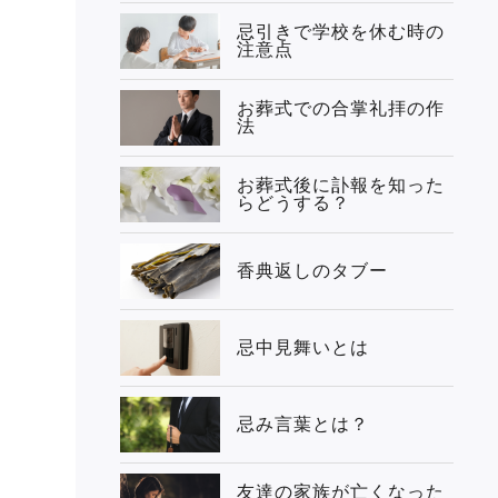
忌引きで学校を休む時の
注意点
お葬式での合掌礼拝の作
法
お葬式後に訃報を知った
らどうする？
香典返しのタブー
忌中見舞いとは
忌み言葉とは？
友達の家族が亡くなった