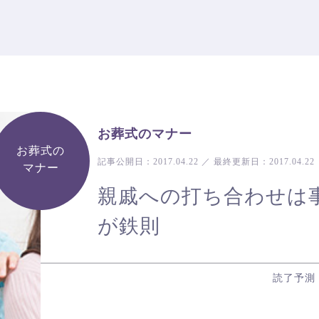
お葬式のマナー
お葬式の
記事公開日：
2017.04.22
／
最終更新日：
2017.04.22
マナー
親戚への打ち合わせは
が鉄則
読了予測