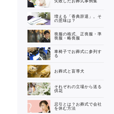
失敗したお葬式事例集
増える「香典辞退」。そ
の意味は？
喪服の格式、正喪服・準
喪服・略喪服
車椅子でお葬式に参列す
る
お葬式と盲導犬
それぞれの立場から送る
供花
忌引とは？お葬式で会社
を休む方法