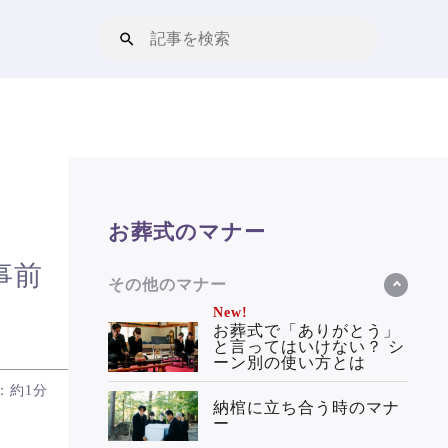
お葬式のマナー
事前
その他のマナー
New!
お葬式で「ありがとう」
と言ってはいけない？ シ
ーン別の使い方とは
：約1分
納棺に立ち合う時のマナ
ー