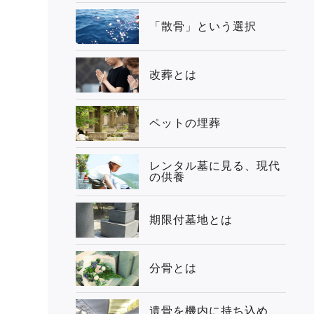
「散骨」という選択
改葬とは
ペットの埋葬
レンタル墓に見る、現代
の供養
期限付墓地とは
分骨とは
遺骨を機内に持ち込め