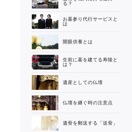
る？
お墓参り代行サービスと
は
開眼供養とは
生前に墓を建てる寿陵と
は？
遺産としての仏壇
仏壇を継ぐ時の注意点
遺骨を郵送する「送骨」