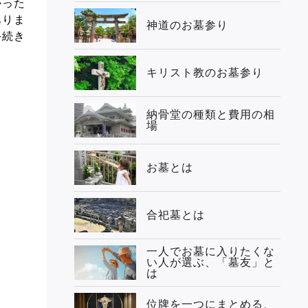
かった
ありま
神道のお墓参り
手続き
キリスト教のお墓参り
納骨堂の種類と費用の相
場
お墓とは
合祀墓とは
一人でお墓に入りたくな
い人が選ぶ、「墓友」と
は
位牌を一つにまとめる、