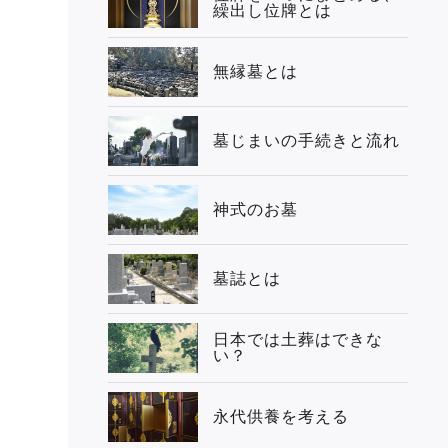
繰出し位牌とは
無縁墓とは
墓じまいの手続きと流れ
神式のお墓
墓誌とは
日本では土葬はできな
い？
永代供養を考える