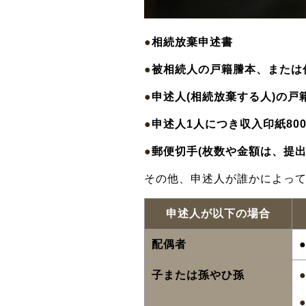
●
相続放棄申述書
●
被相続人の戸籍謄本、または
●
申述人(相続放棄する人)の戸
●
申述人1人につき収入印紙80
●
郵便切手(枚数や金額は、提出
その他、申述人が誰かによっ
申述人が以下の場合
配偶者
子または孫やひ孫