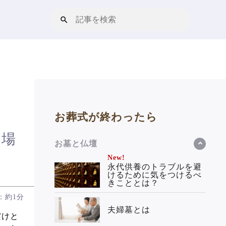
お葬式が終わったら
い場
お墓と仏壇
！
New!
永代供養のトラブルを避
けるために気をつけるべ
きこととは？
：約1分
夫婦墓とは
だけと