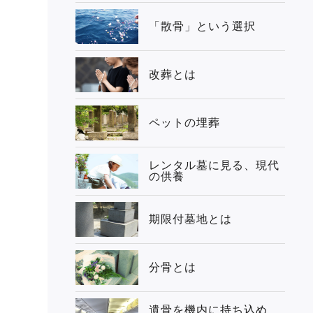
「散骨」という選択
改葬とは
ペットの埋葬
レンタル墓に見る、現代
の供養
期限付墓地とは
分骨とは
遺骨を機内に持ち込め