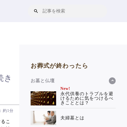
お葬式が終わったら
続き
お墓と仏壇
New!
永代供養のトラブルを避
けるために気をつけるべ
きこととは？
：約1分
夫婦墓とは
するこ