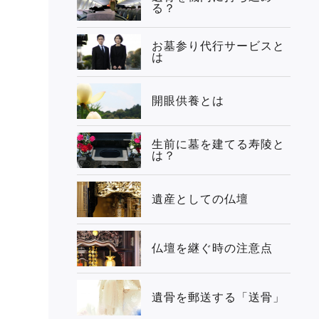
る？
お墓参り代行サービスと
は
開眼供養とは
生前に墓を建てる寿陵と
は？
遺産としての仏壇
仏壇を継ぐ時の注意点
遺骨を郵送する「送骨」