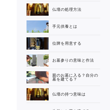
仏壇の処理方法
手元供養とは
位牌を用意する
お墓参りの意味と作法
親のお墓に入る？自分の
墓を建てる？
仏壇の持つ意味は