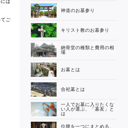
めには
神道のお墓参り
いてご
キリスト教のお墓参り
納骨堂の種類と費用の相
場
お墓とは
合祀墓とは
一人でお墓に入りたくな
い人が選ぶ、「墓友」と
は
位牌を一つにまとめる、