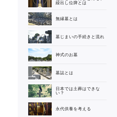
繰出し位牌とは
無縁墓とは
墓じまいの手続きと流れ
神式のお墓
墓誌とは
日本では土葬はできな
い？
永代供養を考える