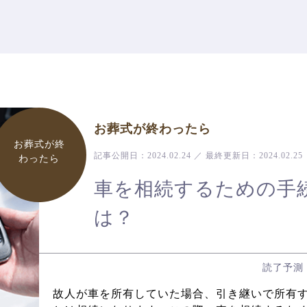
お葬式が終わったら
お葬式が終
記事公開日：
2024.02.24
／
最終更新日：
2024.02.25
わったら
車を相続するための手
は？
読了予測
故人が車を所有していた場合、引き継いで所有