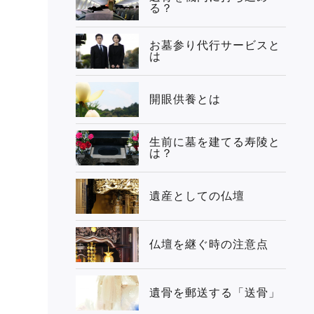
る？
お墓参り代行サービスと
は
開眼供養とは
生前に墓を建てる寿陵と
は？
遺産としての仏壇
仏壇を継ぐ時の注意点
遺骨を郵送する「送骨」