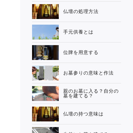
仏壇の処理方法
手元供養とは
位牌を用意する
お墓参りの意味と作法
親のお墓に入る？自分の
墓を建てる？
仏壇の持つ意味は