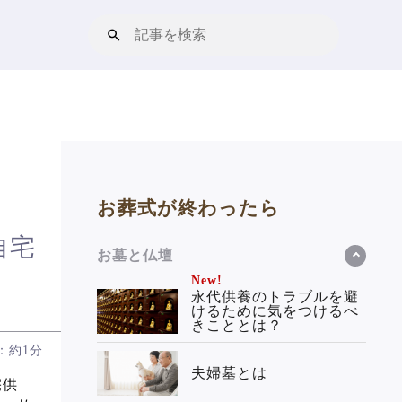
お葬式が終わったら
自宅
お墓と仏壇
New!
永代供養のトラブルを避
けるために気をつけるべ
きこととは？
：約1分
夫婦墓とは
宅供