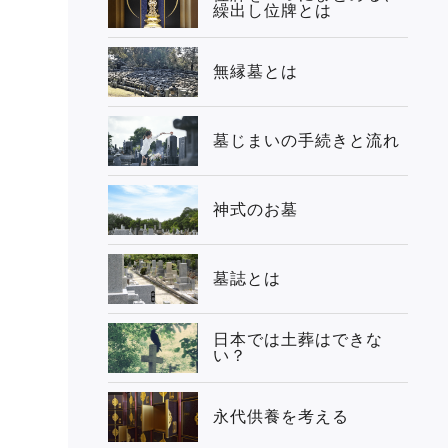
繰出し位牌とは
無縁墓とは
墓じまいの手続きと流れ
神式のお墓
墓誌とは
日本では土葬はできな
い？
永代供養を考える