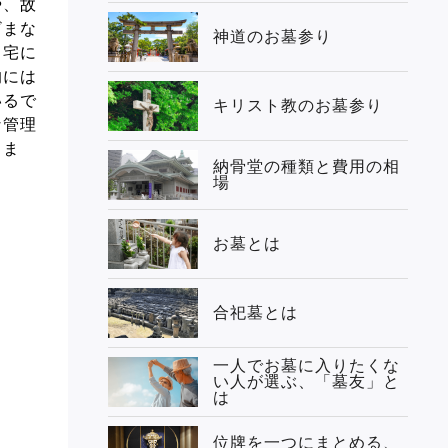
や、故
ざまな
神道のお墓参り
自宅に
的には
いるで
キリスト教のお墓参り
な管理
しま
納骨堂の種類と費用の相
場
お墓とは
合祀墓とは
一人でお墓に入りたくな
い人が選ぶ、「墓友」と
は
位牌を一つにまとめる、