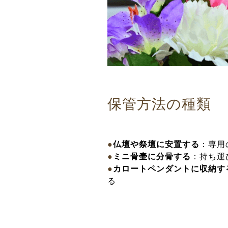
保管方法の種類
●
仏壇や祭壇に安置する
：専用
●
ミニ骨壷に分骨する
：持ち運
●
カロートペンダントに収納す
る