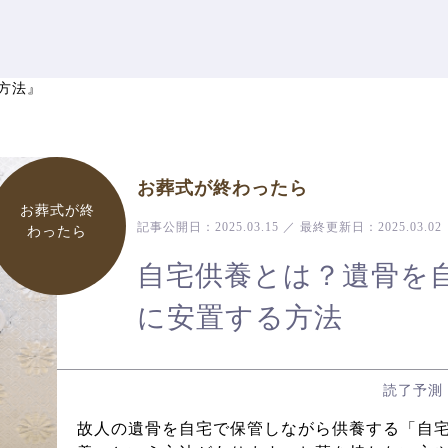
方法』
お葬式が終わったら
お葬式が終
記事公開日：
2025.03.15
／
最終更新日：
2025.03.02
わったら
自宅供養とは？遺骨を
に安置する方法
読了予測
故人の遺骨を自宅で保管しながら供養する「自