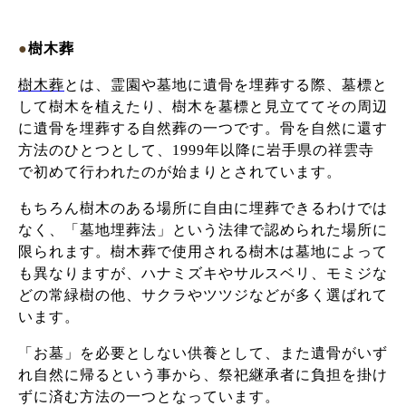
●
樹木葬
樹木葬
とは、霊園や墓地に遺骨を埋葬する際、墓標と
して樹木を植えたり、樹木を墓標と見立ててその周辺
に遺骨を埋葬する自然葬の一つです。骨を自然に還す
方法のひとつとして、1999年以降に岩手県の祥雲寺
で初めて行われたのが始まりとされています。
もちろん樹木のある場所に自由に埋葬できるわけでは
なく、「墓地埋葬法」という法律で認められた場所に
限られます。樹木葬で使用される樹木は墓地によって
も異なりますが、ハナミズキやサルスベリ、モミジな
どの常緑樹の他、サクラやツツジなどが多く選ばれて
います。
「お墓」を必要としない供養として、また遺骨がいず
れ自然に帰るという事から、祭祀継承者に負担を掛け
ずに済む方法の一つとなっています。