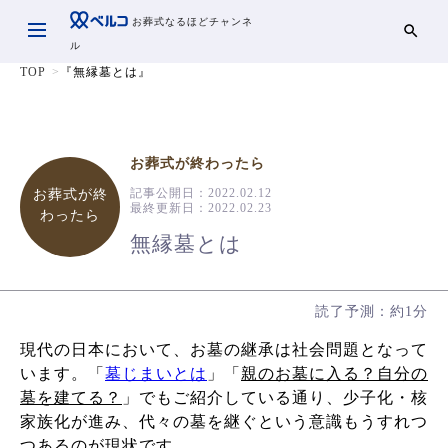
お葬式なるほどチャンネ
ル
TOP
『無縁墓とは』
お葬式が終わったら
記事公開日：
2022.02.12
お葬式が終
最終更新日：
2022.02.23
わったら
無縁墓とは
読了予測：約1分
現代の日本において、お墓の継承は社会問題となって
います。「
墓じまいとは
」「
親のお墓に入る？自分の
墓を建てる？
」でもご紹介している通り、少子化・核
家族化が進み、代々の墓を継ぐという意識もうすれつ
つあるのが現状です。