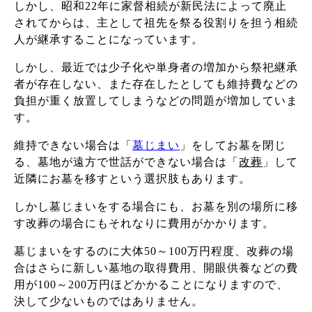
しかし、昭和22年に家督相続が新民法によって廃止
されてからは、主として祖先を祭る役割りを担う相続
人が継承することになっています。
しかし、最近では少子化や単身者の増加から祭祀継承
者が存在しない、また存在したとしても維持費などの
負担が重く放置してしまうなどの問題が増加していま
す。
維持できない場合は「
墓じまい
」をしてお墓を閉じ
る、墓地が遠方で世話ができない場合は「
改葬
」して
近隣にお墓を移すという選択肢もあります。
しかし墓じまいをする場合にも、お墓を別の場所に移
す改葬の場合にもそれなりに費用がかかります。
墓じまいをするのに大体50～100万円程度、改葬の場
合はさらに新しい墓地の取得費用、開眼供養などの費
用が100～200万円ほどかかることになりますので、
決して少ないものではありません。