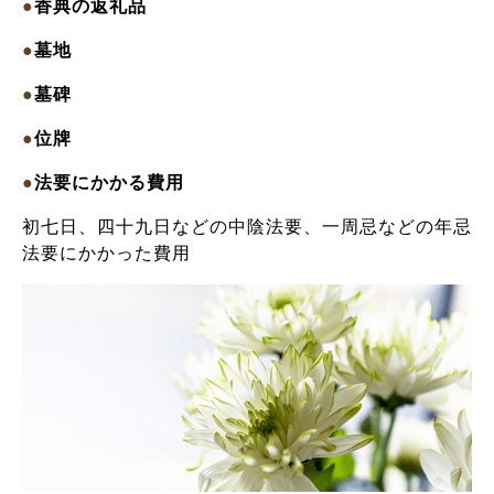
●
香典の返礼品
●
墓地
●
墓碑
●
位牌
●
法要にかかる費用
初七日、四十九日などの中陰法要、一周忌などの年忌
法要にかかった費用