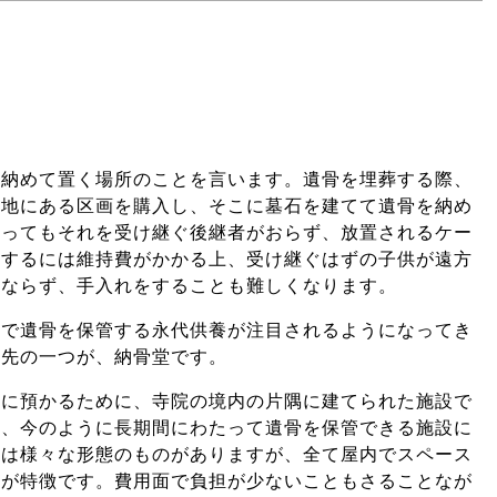
を納めて置く場所のことを言います。遺骨を埋葬する際、
墓地にある区画を購入し、そこに墓石を建てて遺骨を納め
あってもそれを受け継ぐ後継者がおらず、放置されるケー
持するには維持費がかかる上、受け継ぐはずの子供が遠方
まならず、手入れをすることも難しくなります。
定で遺骨を保管する永代供養が注目されるようになってき
管先の一つが、納骨堂です。
的に預かるために、寺院の境内の片隅に建てられた施設で
え、今のように長期間にわたって遺骨を保管できる施設に
には様々な形態のものがありますが、全て屋内でスペース
のが特徴です。費用面で負担が少ないこともさることなが