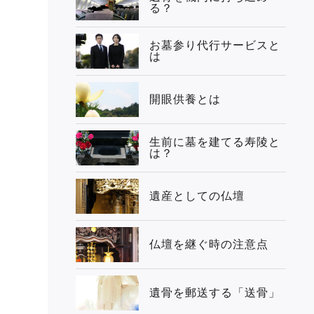
る？
お墓参り代行サービスと
は
開眼供養とは
生前に墓を建てる寿陵と
は？
遺産としての仏壇
仏壇を継ぐ時の注意点
遺骨を郵送する「送骨」