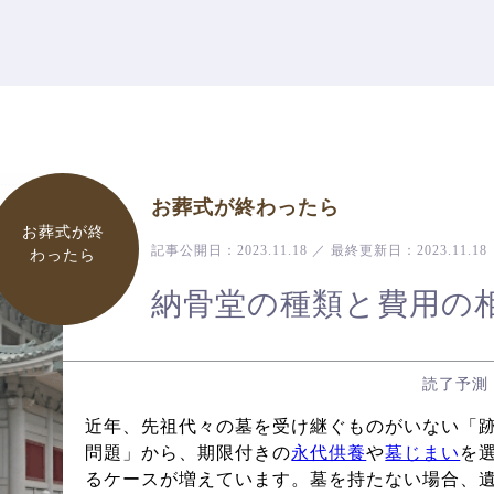
お葬式が終わったら
お葬式が終
記事公開日：
2023.11.18
／
最終更新日：
2023.11.18
わったら
納骨堂の種類と費用の
読了予測
近年、先祖代々の墓を受け継ぐものがいない「
問題」から、期限付きの
永代供養
や
墓じまい
を
るケースが増えています。墓を持たない場合、