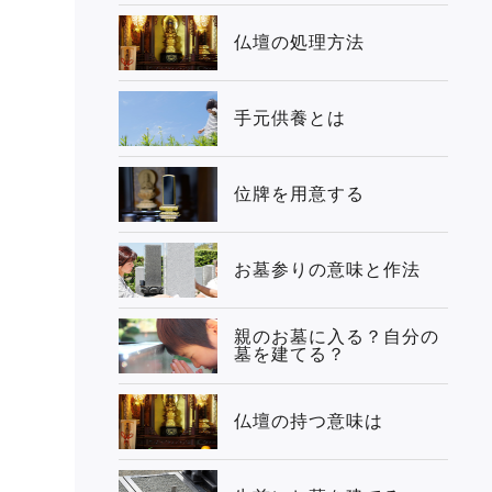
仏壇の処理方法
手元供養とは
位牌を用意する
お墓参りの意味と作法
親のお墓に入る？自分の
墓を建てる？
仏壇の持つ意味は