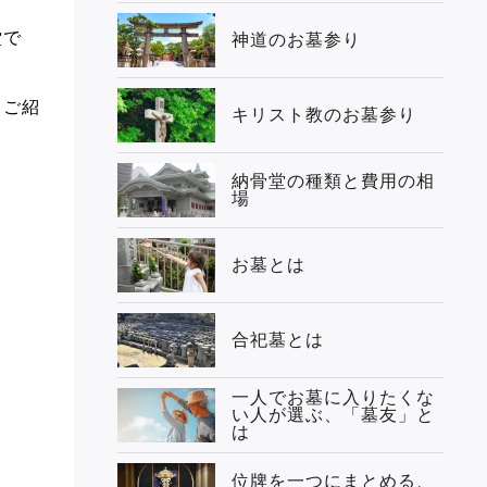
堂で
神道のお墓参り
てご紹
キリスト教のお墓参り
納骨堂の種類と費用の相
場
お墓とは
合祀墓とは
一人でお墓に入りたくな
い人が選ぶ、「墓友」と
は
位牌を一つにまとめる、