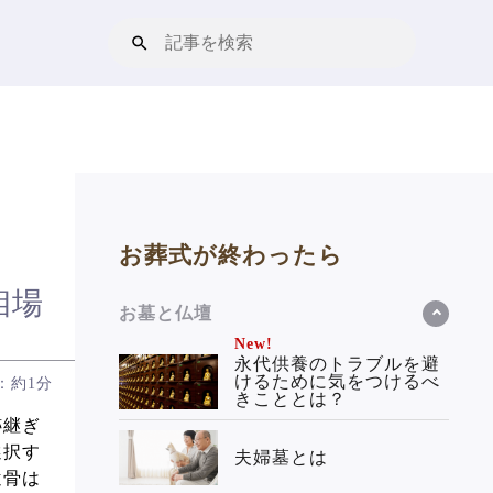
お葬式が終わったら
相場
お墓と仏壇
New!
永代供養のトラブルを避
けるために気をつけるべ
：約1分
きこととは？
跡継ぎ
選択す
夫婦墓とは
遺骨は