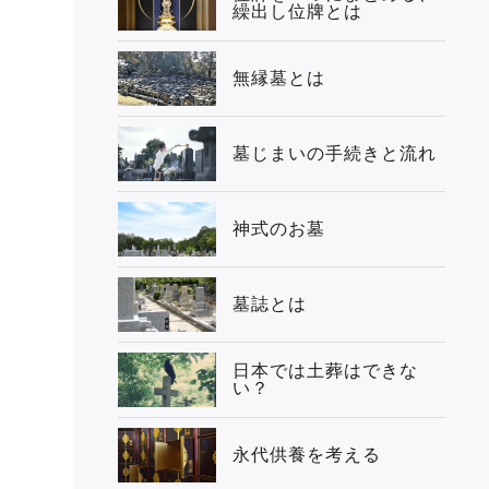
繰出し位牌とは
無縁墓とは
墓じまいの手続きと流れ
神式のお墓
墓誌とは
日本では土葬はできな
い？
永代供養を考える