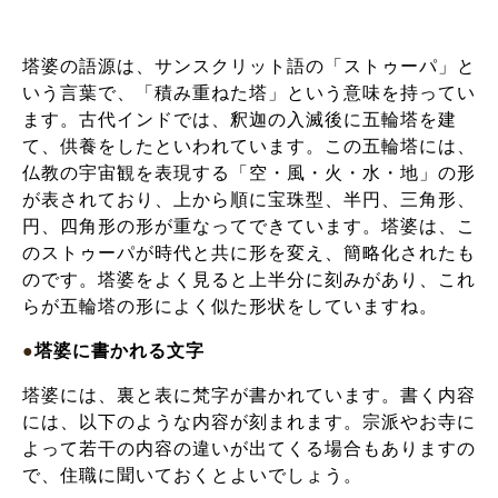
塔婆の語源は、サンスクリット語の「ストゥーパ」と
いう言葉で、「積み重ねた塔」という意味を持ってい
ます。古代インドでは、釈迦の入滅後に五輪塔を建
て、供養をしたといわれています。この五輪塔には、
仏教の宇宙観を表現する「空・風・火・水・地」の形
が表されており、上から順に宝珠型、半円、三角形、
円、四角形の形が重なってできています。塔婆は、こ
のストゥーパが時代と共に形を変え、簡略化されたも
のです。塔婆をよく見ると上半分に刻みがあり、これ
らが五輪塔の形によく似た形状をしていますね。
●
塔婆に書かれる文字
塔婆には、裏と表に梵字が書かれています。書く内容
には、以下のような内容が刻まれます。宗派やお寺に
よって若干の内容の違いが出てくる場合もありますの
で、住職に聞いておくとよいでしょう。