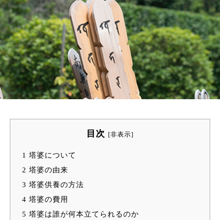
目次
[
非表示
]
1
塔婆について
2
塔婆の由来
3
塔婆供養の方法
4
塔婆の費用
5
塔婆は誰が何本立てられるのか