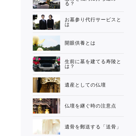
る？
お墓参り代行サービスと
は
開眼供養とは
生前に墓を建てる寿陵と
は？
遺産としての仏壇
仏壇を継ぐ時の注意点
遺骨を郵送する「送骨」