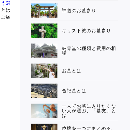
いう選
養とは
神道のお墓参り
くご紹
キリスト教のお墓参り
納骨堂の種類と費用の相
場
お墓とは
合祀墓とは
一人でお墓に入りたくな
い人が選ぶ、「墓友」と
は
位牌を一つにまとめる、