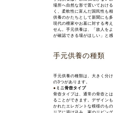
場所へ自然な形で置いておけ
く、柔軟性に富んだ国民性も相
供養のかたちとして新聞にも
現代の檀家やお墓に対する考
せん。手元供養は、「故人を
が確認できる場がほしい」と
手元供養の種類
手元供養の種類は、大きく分
の3つがあります。
●
ミニ骨壺タイプ
骨壺タイプは、通常の骨壺と
ることができます。デザイン
かれたエレガントな模様のも
リアに溶け込み、家のリビン