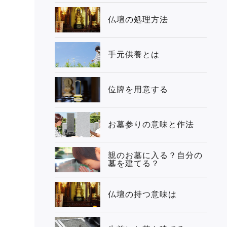
仏壇の処理方法
手元供養とは
位牌を用意する
お墓参りの意味と作法
親のお墓に入る？自分の
墓を建てる？
仏壇の持つ意味は