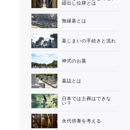
繰出し位牌とは
無縁墓とは
墓じまいの手続きと流れ
神式のお墓
墓誌とは
日本では土葬はできな
い？
永代供養を考える