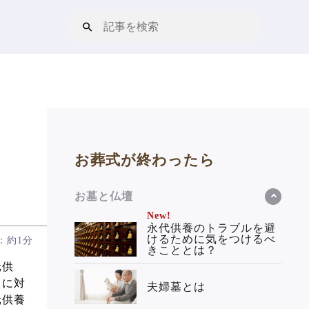
お葬式が終わったら
お墓と仏壇
New!
永代供養のトラブルを避
けるために気をつけるべ
：約1分
きこととは？
元供
とに対
夫婦墓とは
元供養