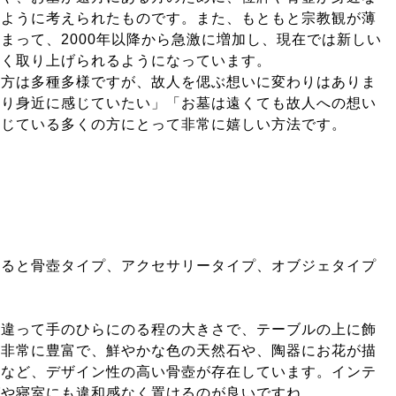
るように考えられたものです。また、もともと宗教観が薄
まって、2000年以降から急激に増加し、現在では新しい
多く取り上げられるようになっています。
え方は多種多様ですが、故人を偲ぶ想いに変わりはありま
より身近に感じていたい」「お墓は遠くても故人への想い
感じている多くの方にとって非常に嬉しい方法です。
けると骨壺タイプ、アクセサリータイプ、オブジェタイプ
は違って手のひらにのる程の大きさで、テーブルの上に飾
も非常に豊富で、鮮やかな色の天然石や、陶器にお花が描
のなど、デザイン性の高い骨壺が存在しています。インテ
グや寝室にも違和感なく置けるのが良いですね。