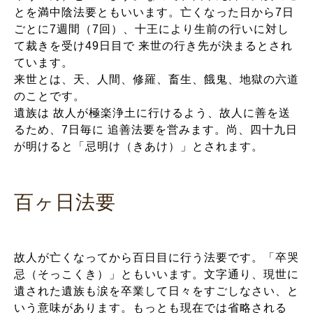
とを満中陰法要ともいいます。亡くなった日から7日
ごとに7週間（7回）、十王により生前の行いに対し
て裁きを受け49日目で 来世の行き先が決まるとされ
ています。
来世とは、天、人間、修羅、畜生、餓鬼、地獄の六道
のことです。
遺族は 故人が極楽浄土に行けるよう、故人に善を送
るため、7日毎に 追善法要を営みます。尚、四十九日
が明けると「忌明け（きあけ）」とされます。
百ヶ日法要
故人が亡くなってから百日目に行う法要です。「卒哭
忌（そっこくき）」ともいいます。文字通り、現世に
遺された遺族も涙を卒業して日々をすごしなさい、と
いう意味があります。もっとも現在では省略される