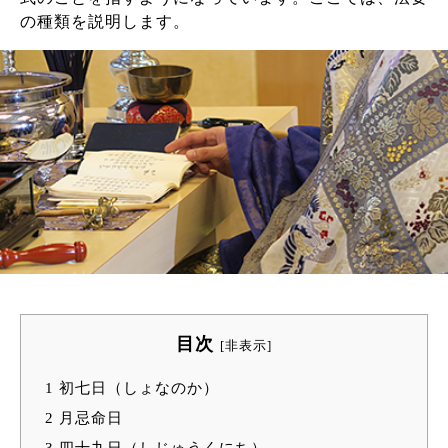
の種類を説明します。
目次
[
非表示
]
1
初七日（しょなのか）
2
月忌命日
3
四十九日（しじゅうくにち）