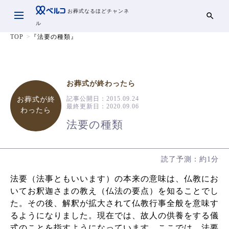
お葬式なるほどチャンネ
ル
TOP
『法要の種類』
お葬式が終わったら
記事公開日：
2015.09.24
お葬式が終
最終更新日：
2020.09.06
わったら
法要の種類
読了予測：約1分
法要（法事ともいいます）の本来の意味は、仏教にお
いてお釈迦さまの教え（仏法の要点）を知ることでし
た。その後、解釈が拡大されて仏教行事全般を意味す
るようになりました。現在では、故人の供養をする儀
式のことを指すようになっています。ここでは、法要