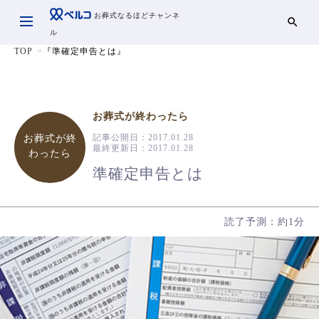
お葬式なるほどチャンネ
ル
TOP
『準確定申告とは』
お葬式が終わったら
記事公開日：
2017.01.28
お葬式が終
最終更新日：
2017.01.28
わったら
準確定申告とは
読了予測：約1分