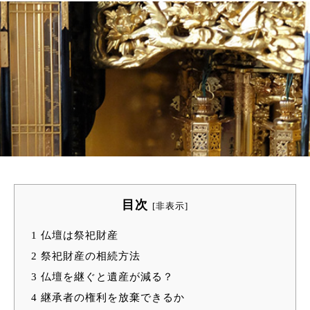
目次
[
非表示
]
1
仏壇は祭祀財産
2
祭祀財産の相続方法
3
仏壇を継ぐと遺産が減る？
4
継承者の権利を放棄できるか