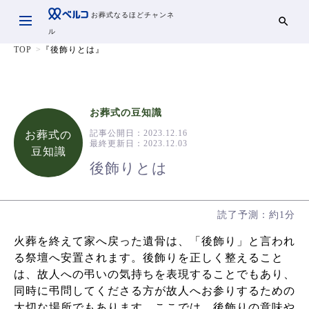
お葬式なるほどチャンネ
ル
TOP
『後飾りとは』
お葬式の豆知識
記事公開日：
2023.12.16
お葬式の
最終更新日：
2023.12.03
豆知識
後飾りとは
読了予測：約1分
火葬を終えて家へ戻った遺骨は、「後飾り」と言われ
る祭壇へ安置されます。後飾りを正しく整えること
は、故人への弔いの気持ちを表現することでもあり、
同時に弔問してくださる方が故人へお参りするための
大切な場所でもあります。ここでは、後飾りの意味や