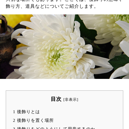
飾り方、道具などについてご紹介します。
目次
[
非表示
]
1
後飾りとは
2
後飾りを置く場所
3
後飾りをどのようにして用意するのか