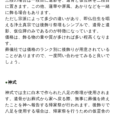
三段の場合は一段目に遺影を、遺骨と仮位牌を二段目
に置きます。この他、蓮華や屏風、あかりなどを一緒
に飾る場合もあります。
ただし宗派によって多少の違いがあり、即仏往生を唱
える浄土真宗では後飾り祭壇もシンプルで、遺骨と遺
影、仮位牌のみであるのが特徴になっています。
価格は、飾る物の量や質が多ければ多い程高くなりま
す。
葬儀社では価格のランク別に後飾りが用意されている
ことがありますので、一度問い合わせてみると良いで
しょう。
●
神式
神式では主に白木で作られた八足の祭壇が使用されま
す。遺骨がお葬式から家へ戻る際、無事に葬儀を終え
たことを神へ報告する帰家祭が行われます。後飾りで
八足を使用する場合は、帰家祭を行うための仮霊舎の