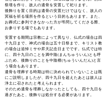
祭壇を作り、故人の遺骨を安置して祀ります。
後飾りを置く目的は遺骨の安置だけではなく、故人の
冥福を祈る場所を作るという目的もあります。また、
お葬式に参列できなかった方が弔問してくださる際、
お参りする場でもあります。
安置する期間は宗教によって異なり、仏式の場合は四
十九日まで、神式の場合は五十日祭まで、キリスト教
の場合は追悼ミサや昇天記念日までです。仏式では特
に、四十九日のことを満中陰(まんちゅういん)とも呼
ぶため、後飾りのことを中陰檀(ちゅういんだん)と言
う場合もあります。
遺骨を埋葬する時期は特に決められていないことは既
にご説明しましたが、四十九日を超えたあとは故人は
浄土に召されたと考えられます。
そのため遺骨を埋葬しなかったとしても、四十九日を
過ぎたあと、後飾りは処分する必要があります。