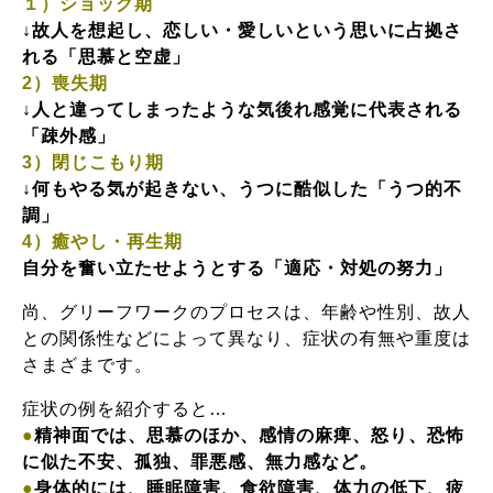
１）ショック期
↓故人を想起し、恋しい・愛しいという思いに占拠さ
れる「思慕と空虚」
2）喪失期
↓人と違ってしまったような気後れ感覚に代表される
「疎外感」
3）閉じこもり期
↓何もやる気が起きない、うつに酷似した「うつ的不
調」
4）癒やし・再生期
自分を奮い立たせようとする「適応・対処の努力」
尚、グリーフワークのプロセスは、年齢や性別、故人
との関係性などによって異なり、症状の有無や重度は
さまざまです。
症状の例を紹介すると…
●
精神面では、思慕のほか、感情の麻痺、怒り、恐怖
に似た不安、孤独、罪悪感、無力感など。
●
身体的には、睡眠障害、食欲障害、体力の低下、疲