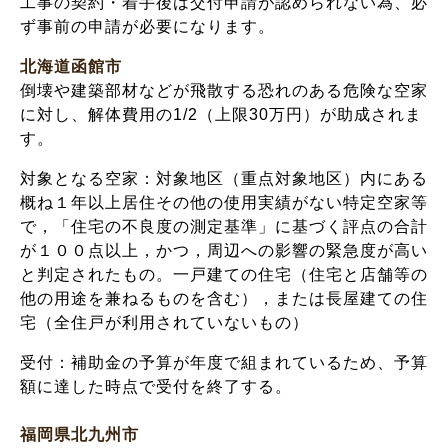
工事の契約・着手後は交付申請が認められない為、必
ず事前の申請が必要になります。
北海道函館市
倒壊や建築部材などが飛散する恐れのある危険な空家
に対し、解体費用の1/2（上限30万円）が助成されま
す。
対象となる空家：対象地区（重点対象地区）内にある
概ね１年以上居住その他の使用実績がない特定空家等
で，「住宅の不良度の測定基準」に基づく評点の合計
が１００点以上，かつ，周辺への影響の緊急度が高い
と判定されたもの。一戸建ての住宅（住宅と店舗等の
他の用途を兼ねるものを含む），または長屋建ての住
宅（全住戸が利用されていないもの）
受付：補助金の予算が年度で組まれているため、予算
額に達した時点で受付を終了する。
福岡県北九州市