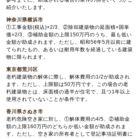
紹介いたします。
神奈川県横浜市
①工事金額(税込)×2/3、②除却建築物の延面積×国単
価×2/3、③補助金額の上限150万円のうち、最も低い
金額が助成されます。ただし、昭和56年5月以前に建
てられたもの、あるいは耐用年数を経過している建築
物に限られます。
東京都荒川区
老朽建築物の解体に際し、解体費用の1/2が助成され
ます。ただし、上限額は50万円です。この場合の老
朽建築物とは、床面積の過半が住宅で、且つ1年以上
使用されていないことが条件です。
香川県さぬき市
老朽危険空き家に対し、①解体費用の4/5、②補助金
額の上限160万円のどちらか低い金額が助成されま
す。ただし、空き家の所有者として登記事項証明書に