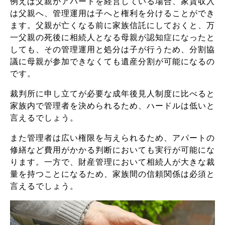
例えば父親がアパートを経営している場合、家賃収入
は父親へ、管理運用は子へと権利を分けることができ
ます。父親が亡くなる前に家族信託にしておくと、万
一父親の死後に相続人となる母親が認知症になったと
しても、その管理運用と処分は子が行うため、分割協
議に母親が参加できなくても遺産分割が可能になるの
です。
裁判所に申し立てが必要な成年後見人制度に比べると
家族内で管理者を決められるため、ハードルは低いと
言えるでしょう。
また管理者は広い権限を与えられるため、アパートの
修繕など費用がかかる判断においても実行が可能にな
ります。
一方で、財産管理において相続人が大きな裁
量を持つことになるため、家族間の信頼関係は必須と
言えるでしょう。