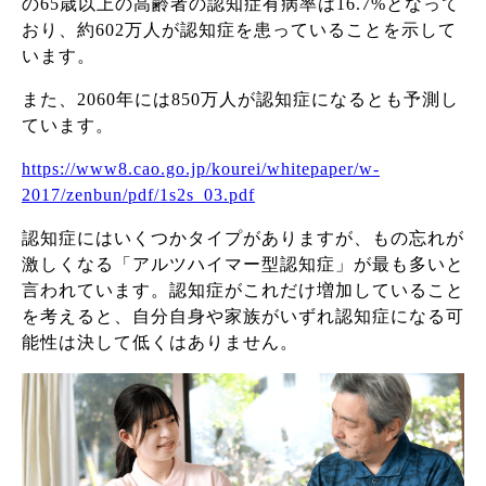
の65歳以上の高齢者の認知症有病率は16.7%となって
おり、約602万人が認知症を患っていることを示して
います。
また、2060年には850万人が認知症になるとも予測し
ています。
https://www8.cao.go.jp/kourei/whitepaper/w-
2017/zenbun/pdf/1s2s_03.pdf
認知症にはいくつかタイプがありますが、もの忘れが
激しくなる「アルツハイマー型認知症」が最も多いと
言われています。
認知症がこれだけ増加していること
を考えると、自分自身や家族がいずれ認知症になる可
能性は決して低くはありません。