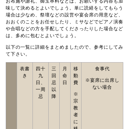
お布施や謝礼、御玉串料などは、お願いする内容も加
味して決めるとよいでしょう。単に読経をしてもらう
場合は少なめ、祭壇などの設営や宴会席の用意など、
おおくのことをお任せしたり、ミサなどでピアノ演奏
や合唱などの方を手配してくださったりした場合など
は、多めに包むとよいでしょう。
以下の一覧に詳細をまとめましたので、参考にしてみ
て下さい。
表書
四十
三
月
移
食事代
き
九
回
命
動
※宴席に出席し
日、
忌
日
費
ない場合
一周
以
※
忌
降
宗
教
者
に
移