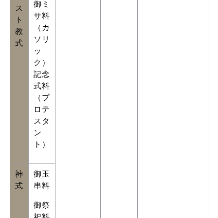
御ミ
ス
サ料
ト
（カ
教
ソリ
式
ッ
ク）
記念
式料
（プ
ロテ
スタ
ン
ト）
神
御玉
式
串料
御祭
祀料