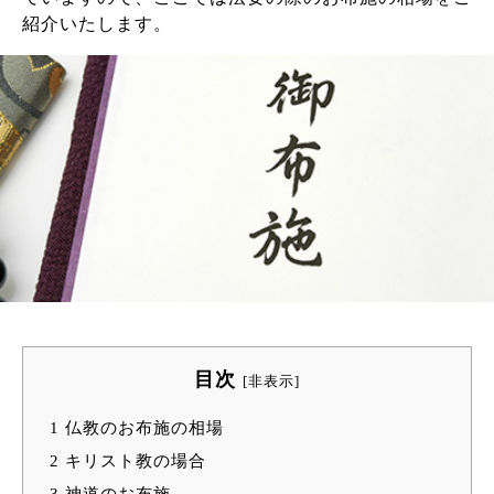
紹介いたします。
目次
[
非表示
]
1
仏教のお布施の相場
2
キリスト教の場合
3
神道のお布施