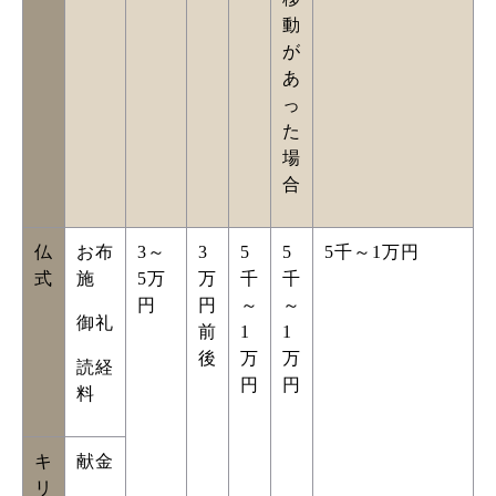
動
が
あ
っ
た
場
合
仏
お布
3～
3
5
5
5千～1万円
式
施
5万
万
千
千
円
円
～
～
御礼
前
1
1
後
万
万
読経
円
円
料
キ
献金
リ