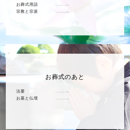
お葬式用語
宗教と宗派
お葬式のあと
法要
お墓と仏壇