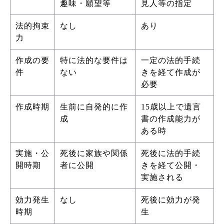
趣味・願望等
見人等の指定
法的拘束
なし
あり
力
作成の要
特に法的な要件は
一定の法的手続
件
ない
きを経て作成が
必要
作成時期
生前に自発的に作
15歳以上で遺言
成
書の作成能力が
ある時
実施・公
死後に家族や関係
死後に法的手続
開時期
者に公開
きを経て公開・
実施される
効力発生
なし
死後に効力が発
時期
生