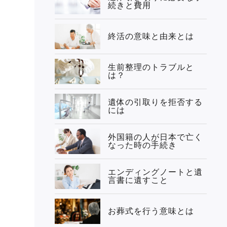
続きと費用
終活の意味と由来とは
生前整理のトラブルと
は？
遺体の引取りを拒否する
には
外国籍の人が日本で亡く
なった時の手続き
エンディングノートと遺
言書に遺すこと
お葬式を行う意味とは