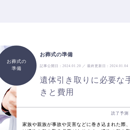
お葬式の準備
お葬式の
記事公開日：
2024.01.20
／
最終更新日：
2024.01.04
準備
遺体引き取りに必要な
きと費用
読了予測
家族や親族が事故や災害などに巻き込まれた際