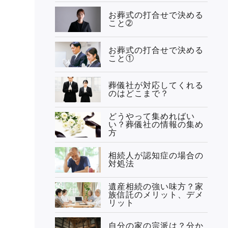
お葬式の打合せで決める
こと➁
お葬式の打合せで決める
こと①
葬儀社が対応してくれる
のはどこまで？
どうやって集めればい
い？葬儀社の情報の集め
方
相続人が認知症の場合の
対処法
遺産相続の強い味方？家
族信託のメリット、デメ
リット
自分の家の宗派は？分か