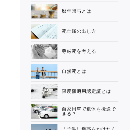
暦年贈与とは
死亡届の出し方
尊厳死を考える
自然死とは
限度額適用認定証とは
自家用車で遺体を搬送で
きる？
「子供に迷惑をかけたく