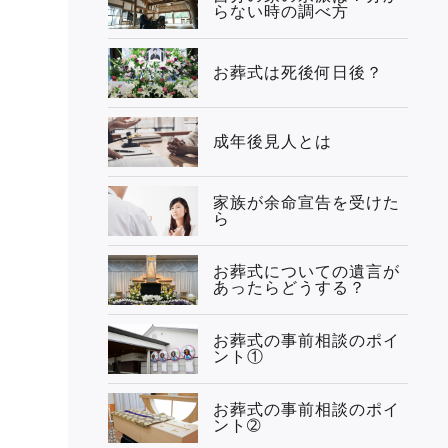
らない時の調べ方
お葬式は死後何日後？
成年後見人とは
家族が余命宣告を受けた
ら
お葬式についての遺言が
あったらどうする？
お葬式の事前相談のポイ
ント①
お葬式の事前相談のポイ
ント➁