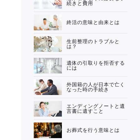
続きと費用
終活の意味と由来とは
生前整理のトラブルと
は？
遺体の引取りを拒否する
には
外国籍の人が日本で亡く
なった時の手続き
エンディングノートと遺
言書に遺すこと
お葬式を行う意味とは