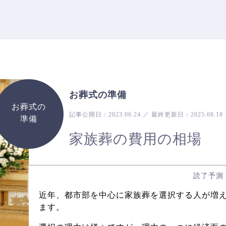
お葬式の準備
お葬式の
記事公開日：
2023.06.24
／
最終更新日：
2025.08.18
準備
家族葬の費用の相場
読了予測
近年、都市部を中心に家族葬を選択する人が増
ます。