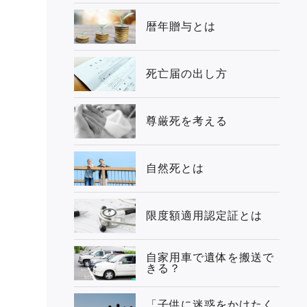
暦年贈与とは
死亡届の出し方
尊厳死を考える
自然死とは
限度額適用認定証とは
自家用車で遺体を搬送で
きる？
「子供に迷惑をかけたく