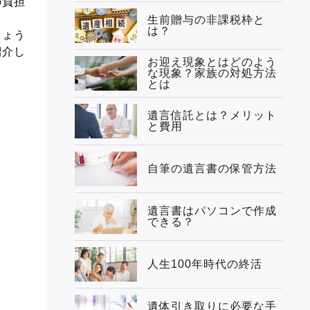
の負担
生前贈与の非課税枠と
は？
しょう
紹介し
お迎え現象とはどのよう
な現象？家族の対処方法
とは
遺言信託とは？メリット
と費用
自筆の遺言書の保管方法
遺言書はパソコンで作成
できる？
人生100年時代の終活
遺体引き取りに必要な手