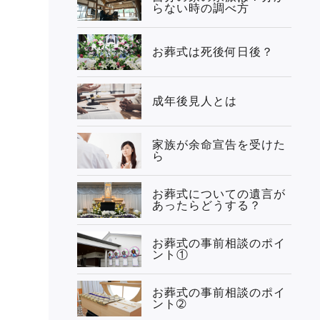
らない時の調べ方
お葬式は死後何日後？
成年後見人とは
家族が余命宣告を受けた
ら
お葬式についての遺言が
あったらどうする？
お葬式の事前相談のポイ
ント①
お葬式の事前相談のポイ
ント➁