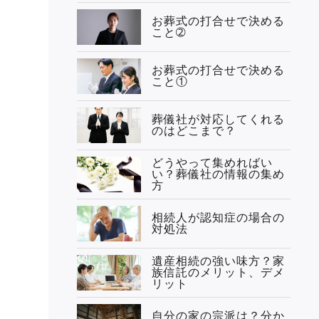
お葬式の打合せで決める
こと➁
お葬式の打合せで決める
こと①
葬儀社が対応してくれる
のはどこまで？
どうやって集めればい
い？葬儀社の情報の集め
方
相続人が認知症の場合の
対処法
遺産相続の強い味方？家
族信託のメリット、デメ
リット
自分の家の宗派は？分か