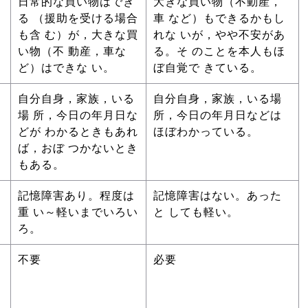
日常的な買い物はでき
大きな買い物（不動産，
る （援助を受ける場合
車 など）もできるかもし
も含 む）が，大きな買
れな いが，やや不安があ
い物（不 動産，車な
る。そ のことを本人もほ
ど）はできな い。
ぼ自覚で きている。
自分自身，家族，いる
自分自身，家族，いる場
場 所，今日の年月日な
所，今日の年月日などは
どが わかるときもあれ
ほぼわかっている。
ば，おぼ つかないとき
もある。
記憶障害あり。程度は
記憶障害はない。あった
重 い～軽いまでいろい
と しても軽い。
ろ。
不要
必要