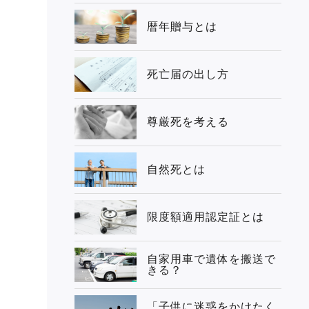
暦年贈与とは
死亡届の出し方
尊厳死を考える
自然死とは
限度額適用認定証とは
自家用車で遺体を搬送で
きる？
「子供に迷惑をかけたく