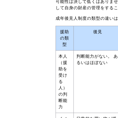
可能性は決して低くはありま
して自身の財産の管理をする
成年後見人制度の類型の違い
援助
後見
の類
型
本人
判断能力がない。 あ
（援
るいはほぼない
助を
受け
る
人）
の判
断能
力