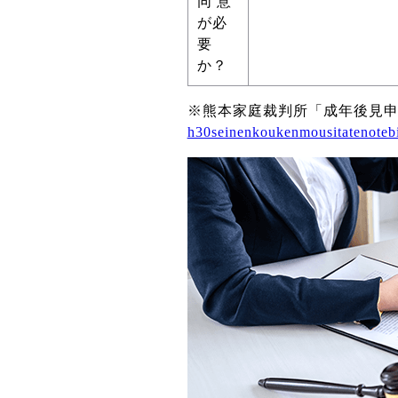
同 意
が必
要
か？
※熊本家庭裁判所「成年後見
h30seinenkoukenmousitatenotebi