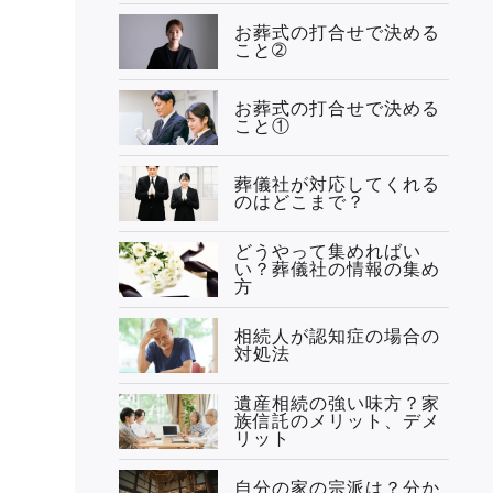
お葬式の打合せで決める
こと➁
お葬式の打合せで決める
こと①
葬儀社が対応してくれる
のはどこまで？
どうやって集めればい
い？葬儀社の情報の集め
方
相続人が認知症の場合の
対処法
遺産相続の強い味方？家
族信託のメリット、デメ
リット
自分の家の宗派は？分か