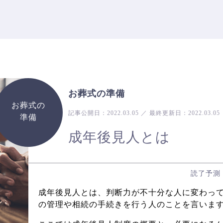
お葬式の準備
お葬式の
記事公開日：
2022.03.05
／
最終更新日：
2022.03.05
準備
成年後見人とは
読了予測
成年後見人とは、判断力が不十分な人に変わっ
の管理や相続の手続きを行う人のことを言いま