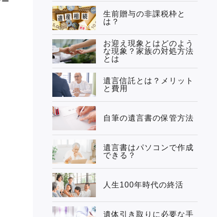
ケー
生前贈与の非課税枠と
は？
お迎え現象とはどのよう
な現象？家族の対処方法
とは
遺言信託とは？メリット
と費用
自筆の遺言書の保管方法
遺言書はパソコンで作成
できる？
人生100年時代の終活
遺体引き取りに必要な手