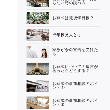
らない時の調べ方
お葬式は死後何日後？
成年後見人とは
家族が余命宣告を受けた
ら
お葬式についての遺言が
あったらどうする？
お葬式の事前相談のポイ
ント①
お葬式の事前相談のポイ
ント➁