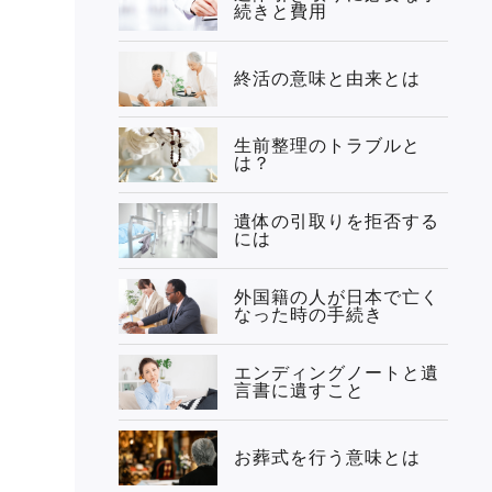
続きと費用
終活の意味と由来とは
生前整理のトラブルと
は？
遺体の引取りを拒否する
には
外国籍の人が日本で亡く
なった時の手続き
エンディングノートと遺
言書に遺すこと
お葬式を行う意味とは