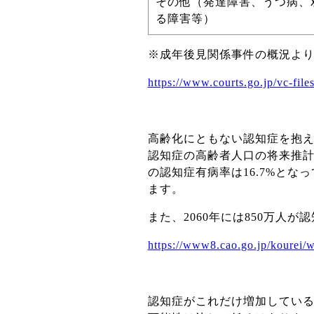
その他（発達障害、うつ病、
る障害等）
※成年後見関係事件の概況よ
https://www.courts.go.jp/vc-fil
高齢化にともない認知症を抱
認知症の高齢者人口の将来推計
の認知症有病率は16.7%とな
ます。
また、2060年には850万人
https://www8.cao.go.jp/kourei/
認知症がこれだけ増加してい