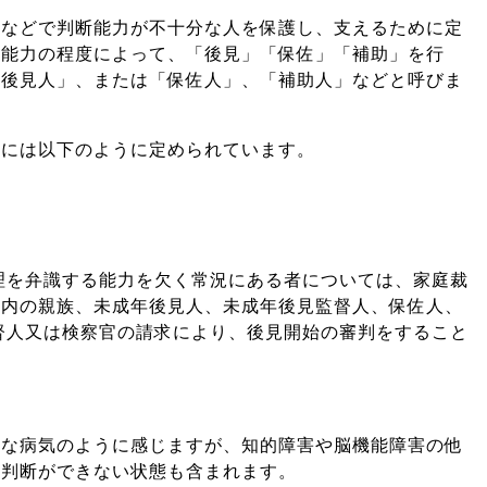
気などで判断能力が不十分な人を保護し、支えるために定
断能力の程度によって、「後見」「保佐」「補助」を行
年後見人」、または「保佐人」、「補助人」などと呼びま
条には以下のように定められています。
理を弁識する能力を欠く常況にある者については、家庭裁
等内の親族、未成年後見人、未成年後見監督人、保佐人、
督人又は検察官の請求により、後見開始の審判をすること
別な病気のように感じますが、知的障害や脳機能障害の他
な判断ができない状態も含まれます。