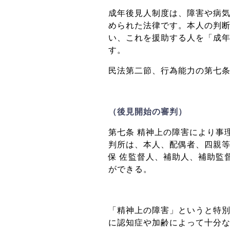
成年後見人制度は、障害や病
められた法律です。本人の判
い、これを援助する人を「成
す。
民法第二節、行為能力の第七
（後見開始の審判）
第七条 精神上の障害により事
判所は、本人、配偶者、四親
保 佐監督人、補助人、補助監
ができる。
「精神上の障害」というと特
に認知症や加齢によって十分