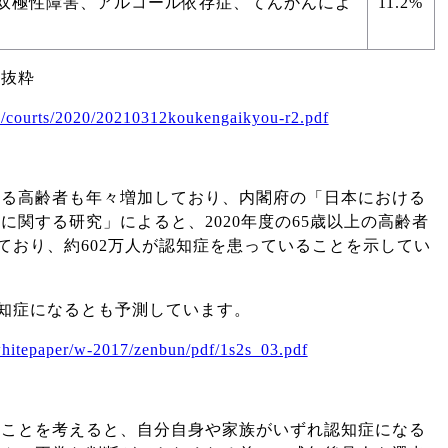
双極性障害、アルコール依存症、てんかんによ
11.2%
り抜粋
es/courts/2020/20210312koukengaikyou-r2.pdf
える高齢者も年々増加しており、内閣府の「日本における
に関する研究」によると、2020年度の65歳以上の高齢者
っており、約602万人が認知症を患っていることを示してい
が認知症になるとも予測しています。
whitepaper/w-2017/zenbun/pdf/1s2s_03.pdf
ることを考えると、自分自身や家族がいずれ認知症になる