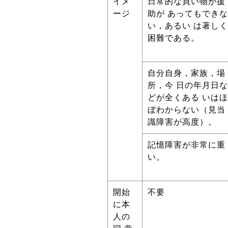
イメ
日常的な買い物が援
ージ
助が あってもできな
い，あるい は著しく
困難である。
自分自身，家族，場
所，今 日の年月日な
どが全くある いはほ
ぼわからない（見当
識障害が高度）。
記憶障害が非常に重
い。
開始
不要
に本
人の