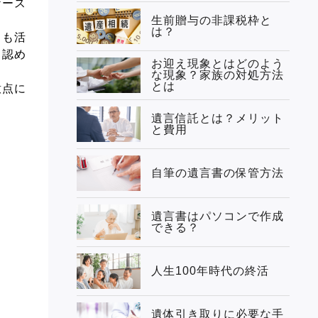
ケース
生前贈与の非課税枠と
は？
きも活
も認め
お迎え現象とはどのよう
な現象？家族の対処方法
とは
意点に
遺言信託とは？メリット
と費用
自筆の遺言書の保管方法
遺言書はパソコンで作成
できる？
人生100年時代の終活
遺体引き取りに必要な手