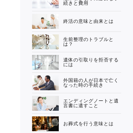
続きと費用
終活の意味と由来とは
生前整理のトラブルと
は？
遺体の引取りを拒否する
には
外国籍の人が日本で亡く
なった時の手続き
エンディングノートと遺
言書に遺すこと
お葬式を行う意味とは