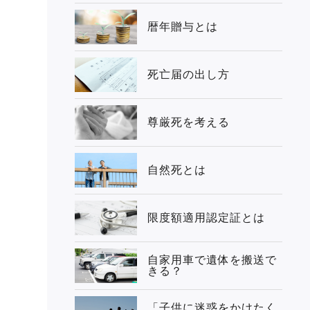
暦年贈与とは
死亡届の出し方
尊厳死を考える
自然死とは
限度額適用認定証とは
自家用車で遺体を搬送で
きる？
「子供に迷惑をかけたく