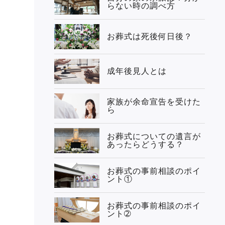
らない時の調べ方
お葬式は死後何日後？
成年後見人とは
家族が余命宣告を受けた
ら
お葬式についての遺言が
あったらどうする？
お葬式の事前相談のポイ
ント①
お葬式の事前相談のポイ
ント➁