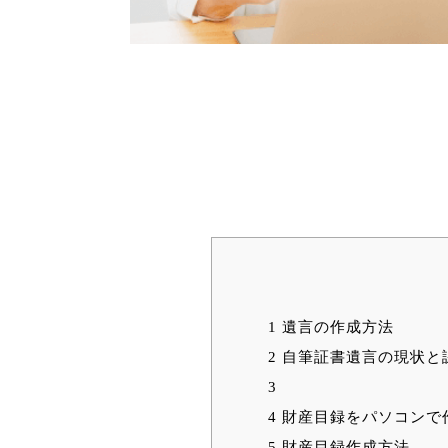
1
遺言の作成方法
2
自筆証書遺言の現状と
3
4
財産目録をパソコンで
5
財産目録作成方法