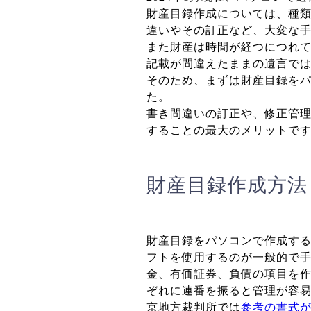
財産目録作成については、種
違いやその訂正など、大変な
また財産は時間が経つにつれ
記載が間違えたままの遺言で
そのため、まずは財産目録を
た。
書き間違いの訂正や、修正管
することの最大のメリットで
財産目録作成方法
財産目録をパソコンで作成する際
フトを使用するのが一般的で
金、有価証券、負債の項目を
ぞれに連番を振ると管理が容
京地方裁判所では
参考の書式