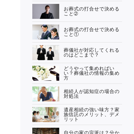
お葬式の打合せで決める
こと➁
お葬式の打合せで決める
こと①
葬儀社が対応してくれる
のはどこまで？
どうやって集めればい
い？葬儀社の情報の集め
方
相続人が認知症の場合の
対処法
遺産相続の強い味方？家
族信託のメリット、デメ
リット
自分の家の宗派は？分か