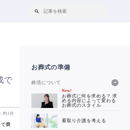
お葬式の準備
成で
終活について
New!
お葬式に何を求める？ 求
める内容によって変わる
お葬式のスタイル
：約1分
看取り介護を考える
軽で費