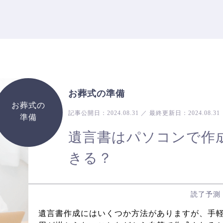
お葬式の準備
お葬式の
記事公開日：
2024.08.31
／
最終更新日：
2024.08.31
準備
遺言書はパソコンで作
きる？
読了予測
遺言書作成にはいくつか方法がありますが、手