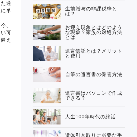
した通
生前贈与の非課税枠と
人に単
は？
る今、
お迎え現象とはどのよう
な現象？家族の対処方法
ない可
とは
に備え
遺言信託とは？メリット
と費用
自筆の遺言書の保管方法
遺言書はパソコンで作成
できる？
人生100年時代の終活
遺体引き取りに必要な手