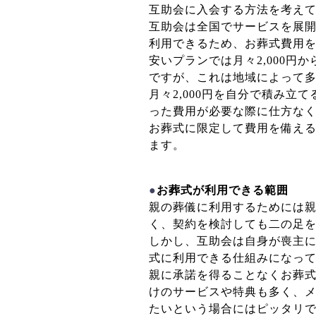
互助会に入会する方法を考え
互助会は全国でサービスを展
利用できるため、お葬式費用
安いプランでは月々2,000円
ですが、これは地域によって
月々2,000円を自分で積み
った費用が必要な際に仕方な
お葬式に限定して費用を備え
ます。
●
お葬式が利用できる範囲
親の葬儀に利用するためには
く、契約を検討しても二の足
しかし、互助会は自身が喪主
式に利用できる仕組みになっ
親に承諾を得ることなくお葬
けのサービスや特典も多く、
たいという場合にはピッタリ