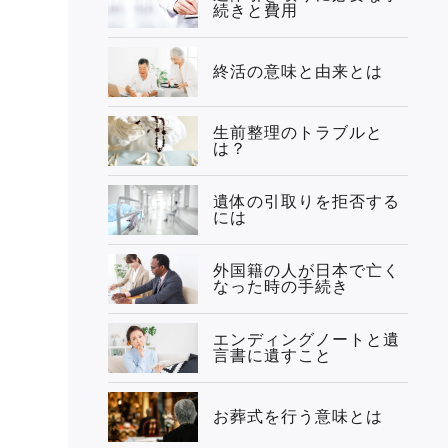
続きと費用
終活の意味と由来とは
生前整理のトラブルと
は？
遺体の引取りを拒否する
には
外国籍の人が日本で亡く
なった時の手続き
エンディングノートと遺
言書に遺すこと
お葬式を行う意味とは