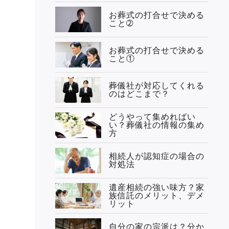
お葬式の打合せで決める
こと➁
お葬式の打合せで決める
こと①
葬儀社が対応してくれる
のはどこまで？
どうやって集めればい
い？葬儀社の情報の集め
方
相続人が認知症の場合の
対処法
遺産相続の強い味方？家
族信託のメリット、デメ
リット
自分の家の宗派は？分か