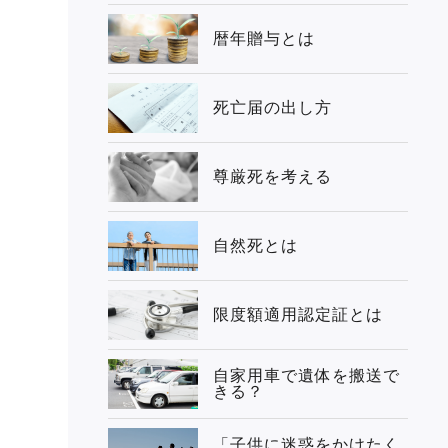
暦年贈与とは
死亡届の出し方
尊厳死を考える
自然死とは
限度額適用認定証とは
自家用車で遺体を搬送で
きる？
「子供に迷惑をかけたく