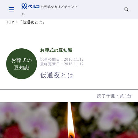
お葬式なるほどチャンネ
ル
TOP
『仮通夜とは』
お葬式の豆知識
記事公開日：
2016.11.12
お葬式の
最終更新日：
2016.11.12
豆知識
仮通夜とは
読了予測：約1分