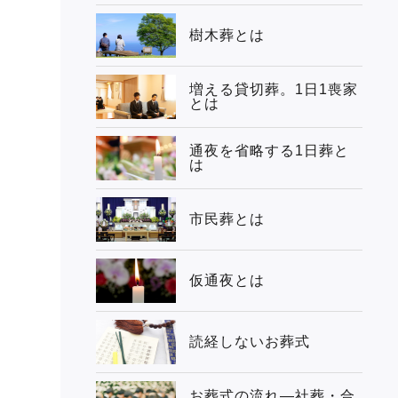
樹木葬とは
増える貸切葬。1日1喪家
とは
通夜を省略する1日葬と
は
市民葬とは
仮通夜とは
読経しないお葬式
お葬式の流れ―社葬・合