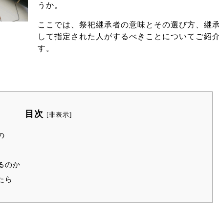
うか。
ここでは、祭祀継承者の意味とその選び方、継
して指定された人がするべきことについてご紹
す。
目次
[
非表示
]
の
るのか
たら