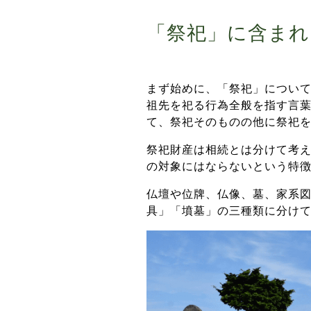
「祭祀」に含まれ
まず始めに、「祭祀」につい
祖先を祀る行為全般を指す言
て、祭祀そのものの他に祭祀
祭祀財産は相続とは分けて考
の対象にはならないという特
仏壇や位牌、仏像、墓、家系
具」「墳墓」の三種類に分け