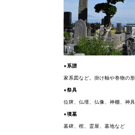
●
系譜
家系図など。掛け軸や巻物の
●
祭具
位牌、仏壇、仏像、神棚、神
●
墳墓
墓碑、棺、霊屋、墓地など