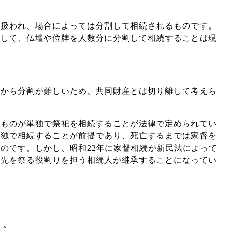
て扱われ、場合によっては分割して相続されるものです。
として、仏壇や位牌を人数分に分割して相続することは現
質から分割が難しいため、共同財産とは切り離して考えら
るものが単独で祭祀を相続することが法律で定められてい
単独で相続することが前提であり、死亡するまでは家督を
のです。しかし、昭和22年に家督相続が新民法によって
祖先を祭る役割りを担う相続人が継承することになってい