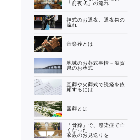
「前夜式」の流れ
神式のお通夜、通夜祭の
流れ
音楽葬とは
地域のお葬式事情－滋賀
県のお葬式
直葬や火葬式で読経を依
頼するには
国葬とは
「骨葬」で、感染症で亡
くなった
家族のお見送りを