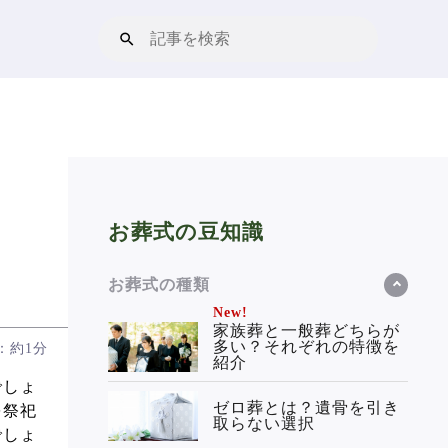
お葬式の豆知識
お葬式の種類
New!
家族葬と一般葬どちらが
多い？それぞれの特徴を
：約1分
紹介
でしょ
ゼロ葬とは？遺骨を引き
を祭祀
取らない選択
でしょ