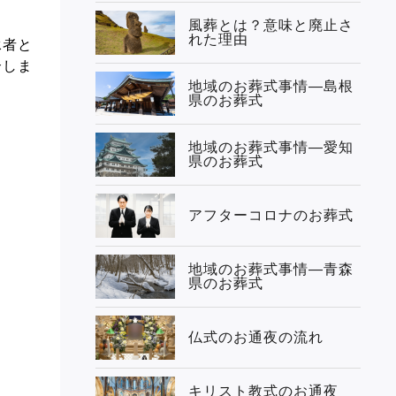
風葬とは？意味と廃止さ
れた理由
承者と
介しま
地域のお葬式事情—島根
県のお葬式
地域のお葬式事情—愛知
県のお葬式
アフターコロナのお葬式
地域のお葬式事情—青森
県のお葬式
仏式のお通夜の流れ
キリスト教式のお通夜