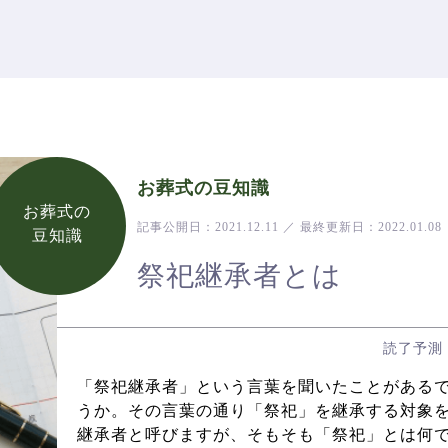
お葬式の豆知識
お葬式の
記事公開日：
2021.12.11
／
最終更新日：
2022.01.08
豆知識
祭祀継承者とは
読了予測
「祭祀継承者」という言葉を聞いたことがある
うか。その言葉の通り「祭祀」を継承する対象
継承者と呼びますが、そもそも「祭祀」とは何