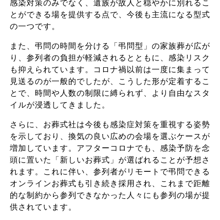
感染対策のみでなく、遺族が故人と穏やかに別れるこ
とができる場を提供する点で、今後も主流になる型式
の一つです。
また、弔問の時間を分ける「弔問型」の家族葬が広が
り、参列者の負担が軽減されるとともに、感染リスク
も抑えられています。コロナ禍以前は一度に集まって
見送るのが一般的でしたが、こうした形が定着するこ
とで、時間や人数の制限に縛られず、より自由なスタ
イルが浸透してきました。
さらに、お葬式社は今後も感染症対策を重視する姿勢
を示しており、換気の良い広めの会場を選ぶケースが
増加しています。アフターコロナでも、感染予防を念
頭に置いた「新しいお葬式」が選ばれることが予想さ
れます。これに伴い、参列者がリモートで弔問できる
オンラインお葬式も引き続き採用され、これまで距離
的な制約から参列できなかった人々にも参列の場が提
供されています。