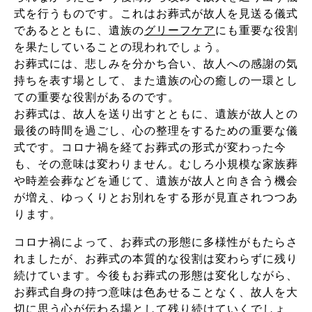
式を行うものです。これはお葬式が故人を見送る儀式
であるとともに、遺族の
グリーフケア
にも重要な役割
を果たしていることの現われでしょう。
お葬式には、悲しみを分かち合い、故人への感謝の気
持ちを表す場として、また遺族の心の癒しの一環とし
ての重要な役割があるのです。
お葬式は、故人を送り出すとともに、遺族が故人との
最後の時間を過ごし、心の整理をするための重要な儀
式です。コロナ禍を経てお葬式の形式が変わった今
も、その意味は変わりません。むしろ小規模な家族葬
や時差会葬などを通じて、遺族が故人と向き合う機会
が増え、ゆっくりとお別れをする形が見直されつつあ
ります。
コロナ禍によって、お葬式の形態に多様性がもたらさ
れましたが、お葬式の本質的な役割は変わらずに残り
続けています。今後もお葬式の形態は変化しながら、
お葬式自身の持つ意味は色あせることなく、故人を大
切に思う心が伝わる場として残り続けていくでしょ