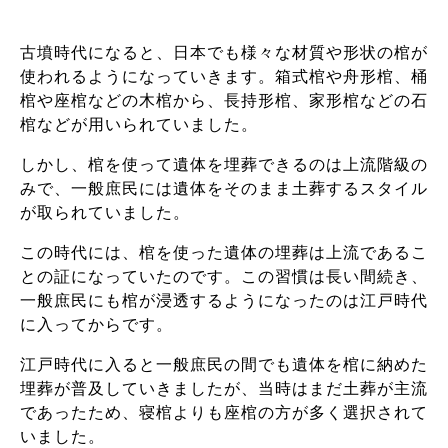
古墳時代になると、日本でも様々な材質や形状の棺が
使われるようになっていきます。箱式棺や舟形棺、桶
棺や座棺などの木棺から、長持形棺、家形棺などの石
棺などが用いられていました。
しかし、棺を使って遺体を埋葬できるのは上流階級の
みで、一般庶民には遺体をそのまま土葬するスタイル
が取られていました。
この時代には、棺を使った遺体の埋葬は上流であるこ
との証になっていたのです。この習慣は長い間続き、
一般庶民にも棺が浸透するようになったのは江戸時代
に入ってからです。
江戸時代に入ると一般庶民の間でも遺体を棺に納めた
埋葬が普及していきましたが、当時はまだ土葬が主流
であったため、寝棺よりも座棺の方が多く選択されて
いました。