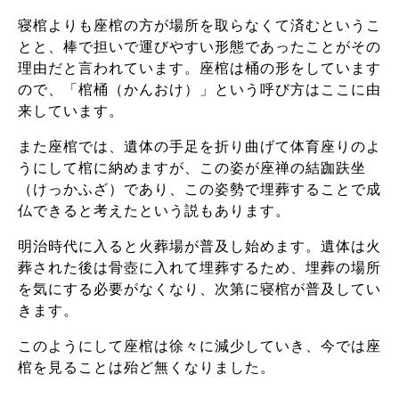
寝棺よりも座棺の方が場所を取らなくて済むというこ
とと、棒で担いで運びやすい形態であったことがその
理由だと言われています。座棺は桶の形をしています
ので、「棺桶（かんおけ）」という呼び方はここに由
来しています。
また座棺では、遺体の手足を折り曲げて体育座りのよ
うにして棺に納めますが、この姿が座禅の結跏趺坐
（けっかふざ）であり、この姿勢で埋葬することで成
仏できると考えたという説もあります。
明治時代に入ると火葬場が普及し始めます。遺体は火
葬された後は骨壺に入れて埋葬するため、埋葬の場所
を気にする必要がなくなり、次第に寝棺が普及してい
きます。
このようにして座棺は徐々に減少していき、今では座
棺を見ることは殆ど無くなりました。