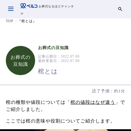
お葬式なるほどチャンネ
ル
TOP
『棺とは』
お葬式の豆知識
記事公開日：
2022.07.09
お葬式の
最終更新日：
2022.07.09
豆知識
棺とは
読了予測：約1分
棺の種類や値段については「
棺の値段はなぜ違う
」で
ご紹介しました。
ここでは棺の意味や役割についてご紹介します。