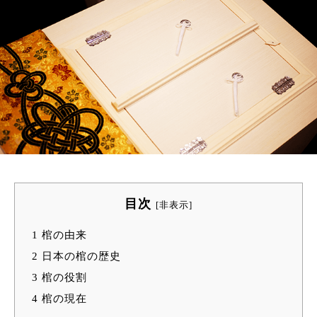
目次
[
非表示
]
1
棺の由来
2
日本の棺の歴史
3
棺の役割
4
棺の現在