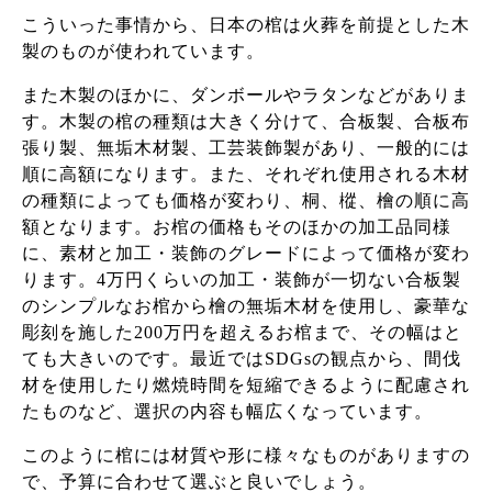
こういった事情から、日本の棺は火葬を前提とした木
製のものが使われています。
また木製のほかに、ダンボールやラタンなどがありま
す。木製の棺の種類は大きく分けて、合板製、合板布
張り製、無垢木材製、工芸装飾製があり、一般的には
順に高額になります。また、それぞれ使用される木材
の種類によっても価格が変わり、桐、樅、檜の順に高
額となります。お棺の価格もそのほかの加工品同様
に、素材と加工・装飾のグレードによって価格が変わ
ります。4万円くらいの加工・装飾が一切ない合板製
のシンプルなお棺から檜の無垢木材を使用し、豪華な
彫刻を施した200万円を超えるお棺まで、その幅はと
ても大きいのです。最近ではSDGsの観点から、間伐
材を使用したり燃焼時間を短縮できるように配慮され
たものなど、選択の内容も幅広くなっています。
このように棺には材質や形に様々なものがありますの
で、予算に合わせて選ぶと良いでしょう。