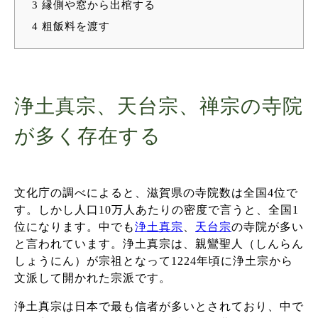
3
縁側や窓から出棺する
4
粗飯料を渡す
浄土真宗、天台宗、禅宗の寺院
が多く存在する
文化庁の調べによると、滋賀県の寺院数は全国4位で
す。しかし人口10万人あたりの密度で言うと、全国1
位になります。中でも
浄土真宗
、
天台宗
の寺院が多い
と言われています。浄土真宗は、親鸞聖人（しんらん
しょうにん）が宗祖となって1224年頃に浄土宗から
文派して開かれた宗派です。
浄土真宗は日本で最も信者が多いとされており、中で