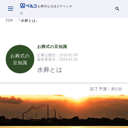
お葬式なるほどチャンネ
ル
TOP
『水葬とは』
お葬式の豆知識
記事公開日：
2019.02.09
お葬式の
最終更新日：
2019.05.28
豆知識
水葬とは
読了予測：約1分