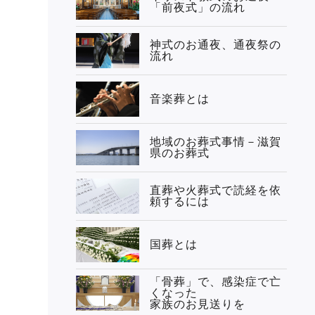
「前夜式」の流れ
神式のお通夜、通夜祭の
流れ
音楽葬とは
地域のお葬式事情－滋賀
県のお葬式
直葬や火葬式で読経を依
頼するには
国葬とは
「骨葬」で、感染症で亡
くなった
家族のお見送りを