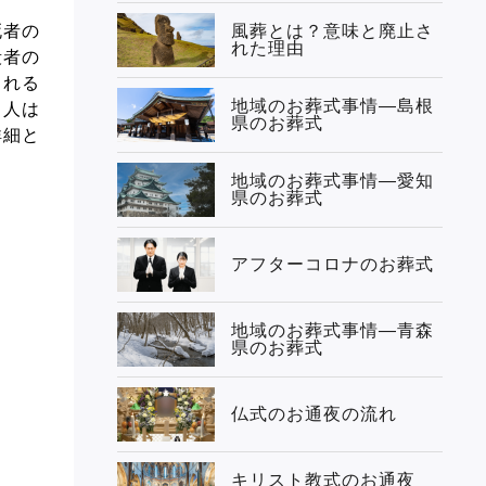
死者の
風葬とは？意味と廃止さ
れた理由
殺者の
まれる
地域のお葬式事情—島根
る人は
県のお葬式
詳細と
地域のお葬式事情—愛知
県のお葬式
アフターコロナのお葬式
地域のお葬式事情—青森
県のお葬式
仏式のお通夜の流れ
キリスト教式のお通夜