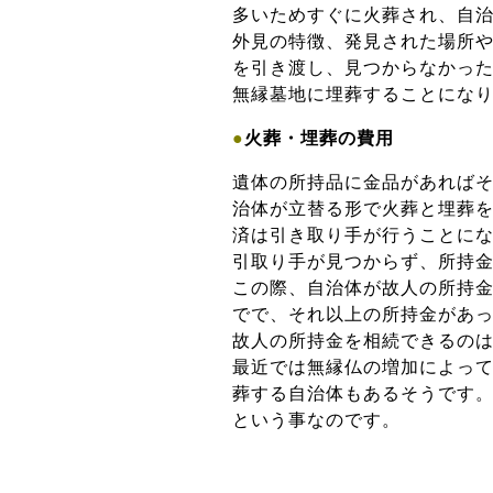
多いためすぐに火葬され、自
外見の特徴、発見された場所
を引き渡し、見つからなかっ
無縁墓地に埋葬することにな
●
火葬・埋葬の費用
遺体の所持品に金品があれば
治体が立替る形で火葬と埋葬
済は引き取り手が行うことに
引取り手が見つからず、所持
この際、自治体が故人の所持
でで、それ以上の所持金があ
故人の所持金を相続できるの
最近では無縁仏の増加によっ
葬する自治体もあるそうです
という事なのです。