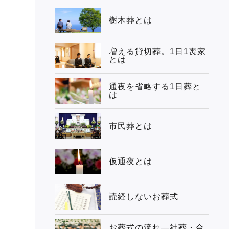
樹木葬とは
増える貸切葬。1日1喪家
とは
通夜を省略する1日葬と
は
市民葬とは
仮通夜とは
読経しないお葬式
お葬式の流れ―社葬・合