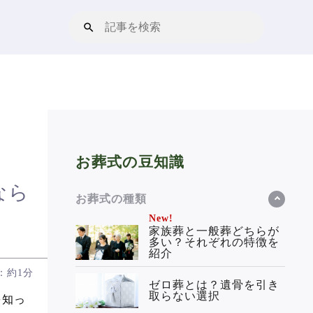
お葬式の豆知識
なら
お葬式の種類
New!
家族葬と一般葬どちらが
多い？それぞれの特徴を
紹介
：約1分
ゼロ葬とは？遺骨を引き
取らない選択
を知っ