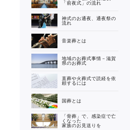
「前夜式」の流れ
神式のお通夜、通夜祭の
流れ
音楽葬とは
地域のお葬式事情－滋賀
県のお葬式
直葬や火葬式で読経を依
頼するには
国葬とは
「骨葬」で、感染症で亡
くなった
家族のお見送りを