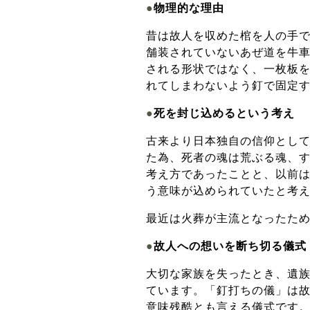
●
物理的な理由
昔は故人を収めた棺を人の手
舗装されていないあぜ道を牛
される形状ではなく、一枚板
れてしまわないよう釘で固定
●
死を封じ込めるという考え
古来より日本独自の信仰とし
た為、死者の魂は荒ぶる魂、
考え方であったことと、以前
う意味が込められていたと考
最近は火葬が主流となったた
●
故人への想いを断ち切る儀式
大切な家族を失ったとき、遺
ています。「釘打ちの儀」は
意味残酷とも言える儀式です