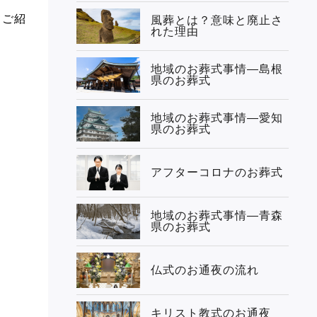
てご紹
風葬とは？意味と廃止さ
れた理由
地域のお葬式事情—島根
県のお葬式
地域のお葬式事情—愛知
県のお葬式
アフターコロナのお葬式
地域のお葬式事情—青森
県のお葬式
仏式のお通夜の流れ
キリスト教式のお通夜