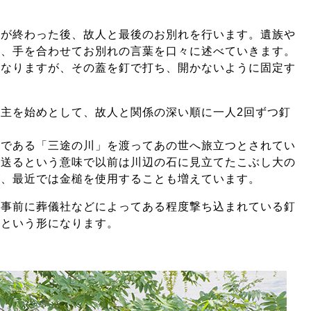
式が終わった後、故人と最後のお別れを行います。遺族や
ら、手を合わせてお別れの言葉を口々に述べていきます。
になりますが、その蓋を釘で打ち、開かないように固定す
主を始めとして、故人と関係の深い順に一人2回ずつ釘
境である「三途の川」を渡ってあの世へ旅立つとされてい
見送るという意味で以前は川辺の石に見立てたこぶし大の
が、最近では金槌を使用することも増えています。
、事前に葬儀社などによってある程度撃ち込まれている釘
うという形になります。