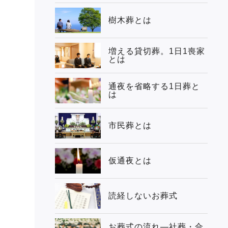
樹木葬とは
増える貸切葬。1日1喪家
とは
通夜を省略する1日葬と
は
市民葬とは
仮通夜とは
読経しないお葬式
お葬式の流れ―社葬・合