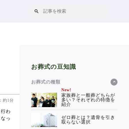
お葬式の豆知識
お葬式の種類
New!
家族葬と一般葬どちらが
多い？それぞれの特徴を
：約1分
紹介
に行わ
ゼロ葬とは？遺骨を引き
くなっ
取らない選択