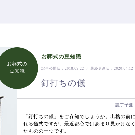
お葬式の豆知識
お葬式の
記事公開日：
2018.09.22
／
最終更新日：
2020.04.12
豆知識
釘打ちの儀
読了予測
「釘打ちの儀」をご存知でしょうか。出棺の前
れる儀式ですが、最近都心ではあまり見かけな
たものの一つです。