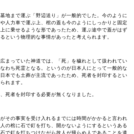
で墓地まで運ぶ「野辺送り」が一般的でした。今のように
車や人力車で運ぶ上、棺の蓋も今のようにしっかりと固定
を上に乗せるような形であったため、運ぶ途中で蓋がはず
するという物理的な事情があったと考えられます。
て広まっていた神道では、「死」を穢れとして扱われてい
すなわち死霊となる。というのが日本人にとって一般的な
は日本でも土葬が主流であったため、死者を封印するとい
えられます。
め、死者を封印する必要が無くなりました。
族がその事実を受け入れるまでには時間がかかると言われ
故人の棺に石で釘を打ち、開かないようにするというある
。石で釘を打ちつけながら故人が帰らぬ人であることを遺