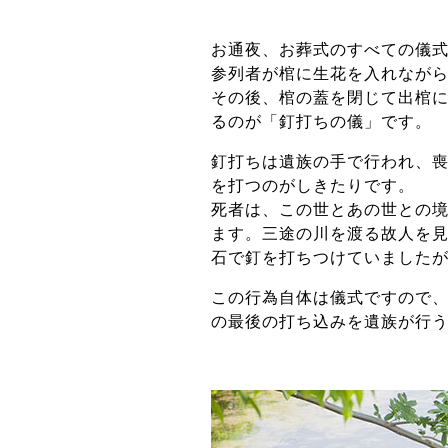
お通夜、お葬式のすべての儀
参列者が棺に生花を入れなが
その後、棺の蓋を閉じて出棺
るのが「釘打ちの儀」です。
釘打ちは遺族の手で行われ、喪
を打つのがしきたりです。
死者は、この世とあの世との
ます。三途の川を渡る故人を
石で釘を打ちつけていました
この行為自体は儀式ですので
の最後の打ち込みを遺族が行