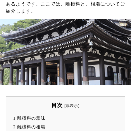
あるようです。ここでは、離檀料と、相場についてご
紹介します。
目次
[
非表示
]
1
離檀料の意味
2
離檀料の相場