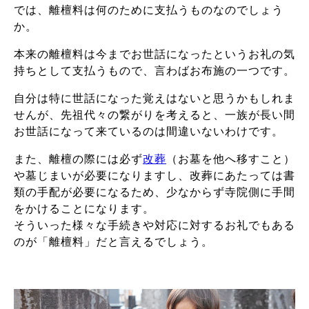
では、離檀料は何のために支払うものなのでしょう
か。
本来の離檀料は今までお世話になったというお礼の気
持ちとして支払うもので、言わばお布施の一つです。
自分は特に世話になった覚えはないと思うかもしれま
せんが、先祖代々の繋がりを考えると、一族が長い間
お世話になって来ているのは間違いないわけです。
また、離檀の際には必ず
改葬
（お墓を他へ移すこと）
や墓じまいが必要になりますし、改葬にあたっては書
類の手配が必要になるため、少なからず寺院側に手間
をかけることになります。
そういった様々な手続きや対応に対するお礼でもある
のが「離檀料」だと言えるでしょう。