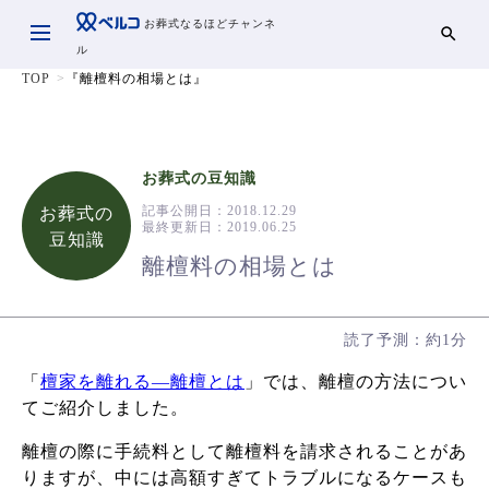
お葬式なるほどチャンネ
ル
TOP
『離檀料の相場とは』
お葬式の豆知識
記事公開日：
2018.12.29
お葬式の
最終更新日：
2019.06.25
豆知識
離檀料の相場とは
読了予測：約1分
「
檀家を離れる―離檀とは
」では、離檀の方法につい
てご紹介しました。
離檀の際に手続料として離檀料を請求されることがあ
りますが、中には高額すぎてトラブルになるケースも