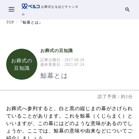
お葬式なるほどチャンネ
ル
TOP
『鯨幕とは』
お葬式の豆知識
記事公開日：
2017.08.20
お葬式の
最終更新日：
2021.07.24
豆知識
鯨幕とは
読了予測：約1分
お葬式へ参列すると、白と黒の縦じまの幕がさげられ
ていることがあります。これを鯨幕（くじらまく）と
いいますが、この幕にはどのような意味があるのでし
ょうか。ここでは、鯨幕の意味や由来などについてご
紹介しましょう。