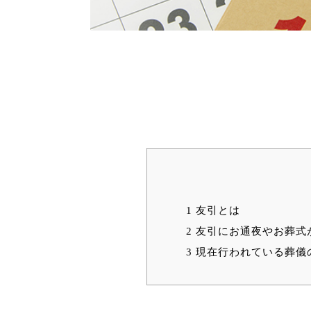
1
友引とは
2
友引にお通夜やお葬式
3
現在行われている葬儀