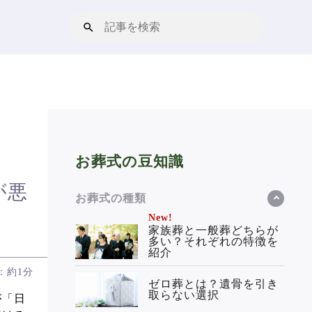
お葬式の豆知識
が悪
お葬式の種類
New!
家族葬と一般葬どちらが
多い？それぞれの特徴を
紹介
：約1分
ゼロ葬とは？遺骨を引き
取らない選択
が「日