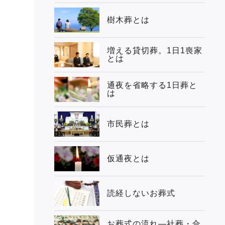
樹木葬とは
増える貸切葬。1日1喪家
とは
通夜を省略する1日葬と
は
市民葬とは
仮通夜とは
読経しないお葬式
お葬式の流れ―社葬・合