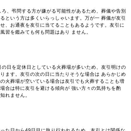
しろ、弔問する方が嫌がる可能性があるため、葬儀や告別
るという方は多くいらっしゃいます。万が一 葬儀が友引
らせ、お通夜を友引に当てることもあるようです。友引に
風習を鑑みても何も問題はあり ません。
引の日を定休日としている火葬場が多いため、友引明けの
ります。友引の次の日に当たりそうな場合は あらかじめ
別の火葬場が空いている場合は友引でも火葬することも増
場合は特に友引を避ける傾向が 強い方々の気持ちを酌
も知れません。
った日から49日目に執り行われるため、友引とは関係な