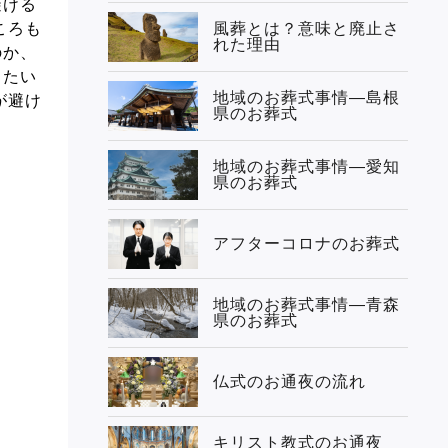
避ける
ころも
風葬とは？意味と廃止さ
れた理由
のか、
きたい
地域のお葬式事情—島根
が避け
県のお葬式
地域のお葬式事情—愛知
県のお葬式
アフターコロナのお葬式
地域のお葬式事情—青森
県のお葬式
仏式のお通夜の流れ
キリスト教式のお通夜