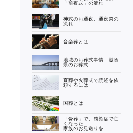
「前夜式」の流れ
神式のお通夜、通夜祭の
流れ
音楽葬とは
地域のお葬式事情－滋賀
県のお葬式
直葬や火葬式で読経を依
頼するには
国葬とは
「骨葬」で、感染症で亡
くなった
家族のお見送りを