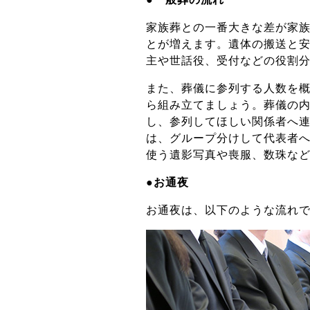
家族葬との一番大きな差が家
とが増えます。遺体の搬送と
主や世話役、受付などの役割
また、葬儀に参列する人数を
ら組み立てましょう。葬儀の
し、参列してほしい関係者へ
は、グループ分けして代表者
使う遺影写真や喪服、数珠な
●
お通夜
お通夜は、以下のような流れ