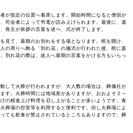
列者が指定の位置へ着席します。開始時間になると僧侶が
れ、司会者によって弔電が読み上げられます。最後に、遺
い、喪主が挨拶の言葉を述べ、式が終了します。
顔を見て、最期のお別れをする場となります。棺を開け、
故人の周りへ飾る「別れ花」の儀式が行われた後、棺に蓋
す。別れ花の際は、故人へ最期の言葉をかける方もいらっ
移動して火葬が行われますが、大人数の場合は、葬儀社が
します。火葬時間には地域差がありますが、おおよそ２～
上げの精進上げ料理を召し上がることが多いようです。食
や火葬場の控室等を利用すると便利です。但し火葬場によ
有っても飲食が禁止されているところもありますので、葬
。