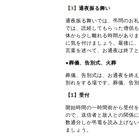
【3】
通夜振る舞い
通夜振る舞いでは、弔問のお
では、読経してもらった僧侶
体から少し離れる時間があり
に気を付けましょう。最後に
言葉を述べて、お通夜は終了
●
葬儀、告別式、火葬
葬儀、告別式は、お通夜を終
別れをする場です。葬儀、告
【1】受付
開始時間の一時間前から受付
ので、送信者と故人との関係
数通分しか弔電を読み上げな
ましょう。