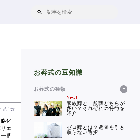
お葬式の豆知識
お葬式の種類
New!
家族葬と一般葬どちらが
多い？それぞれの特徴を
：約1分
紹介
簡略化
ゼロ葬とは？遺骨を引き
バリエ
取らない選択
お一番