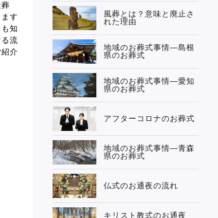
般葬
風葬とは？意味と廃止さ
ります
れた理由
ても知
ける流
地域のお葬式事情—島根
ご紹介
県のお葬式
地域のお葬式事情—愛知
県のお葬式
アフターコロナのお葬式
地域のお葬式事情—青森
県のお葬式
仏式のお通夜の流れ
キリスト教式のお通夜