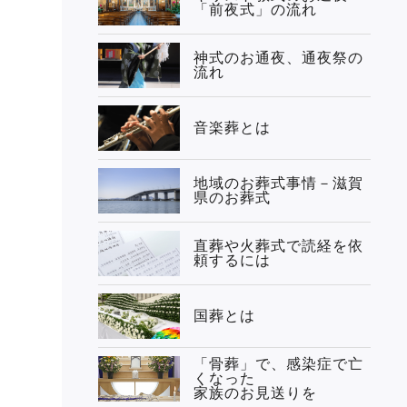
「前夜式」の流れ
神式のお通夜、通夜祭の
流れ
音楽葬とは
地域のお葬式事情－滋賀
県のお葬式
直葬や火葬式で読経を依
頼するには
国葬とは
「骨葬」で、感染症で亡
くなった
家族のお見送りを