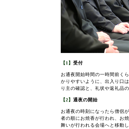
【1】
受付
お通夜開始時間の一時間前く
かりやすいように、出入り口
り主の確認と、礼状や返礼品
【2】
通夜の開始
お通夜の時刻になったら僧侶
者の順にお焼香が行われ、お
舞いが行われる会場へと移動