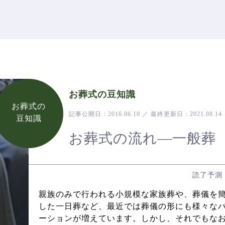
お葬式の豆知識
お葬式の
記事公開日：
2016.06.10
／
最終更新日：
2021.08.14
豆知識
お葬式の流れ―一般葬
読了予測
親族のみで行われる小規模な家族葬や、葬儀を
した一日葬など、最近では葬儀の形にも様々な
ーションが増えています。しかし、それでもな