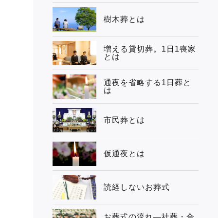
樹木葬とは
増える貸切葬。1日1喪家
とは
通夜を省略する1日葬と
は
市民葬とは
仮通夜とは
読経しないお葬式
お葬式の流れ―社葬・合