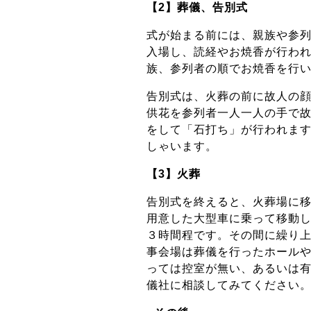
【2】葬儀、告別式
式が始まる前には、親族や参
入場し、読経やお焼香が行わ
族、参列者の順でお焼香を行
告別式は、火葬の前に故人の
供花を参列者一人一人の手で
をして「石打ち」が行われま
しゃいます。
【3】火葬
告別式を終えると、火葬場に
用意した大型車に乗って移動
３時間程です。その間に繰り
事会場は葬儀を行ったホール
っては控室が無い、あるいは
儀社に相談してみてください