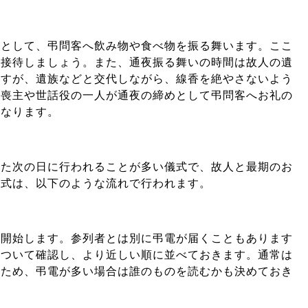
礼として、弔問客へ飲み物や食べ物を振る舞います。ここ
も接待しましょう。また、通夜振る舞いの時間は故人の遺
ますが、遺族などと交代しながら、線香を絶やさないよう
、喪主や世話役の一人が通夜の締めとして弔問客へお礼の
となります。
えた次の日に行われることが多い儀式で、故人と最期のお
別式は、以下のような流れで行われます。
を開始します。参列者とは別に弔電が届くこともあります
について確認し、より近しい順に並べておきます。通常は
いため、弔電が多い場合は誰のものを読むかも決めておき