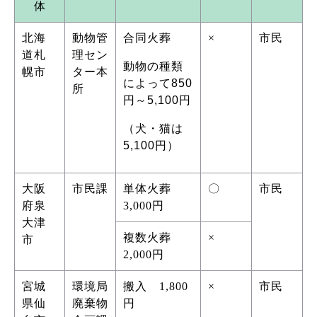
体
北海
動物管
合同火葬
×
市民
道札
理セン
動物の種類
幌市
ター本
によって850
所
円～5,100円
（犬・猫は
5,100円）
大阪
市民課
単体火葬
〇
市民
府泉
3,000円
大津
複数火葬
×
市
2,000円
宮城
環境局
搬入 1,800
×
市民
県仙
廃棄物
円