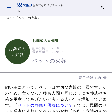
お葬式なるほどチャンネ
ル
TOP
『ペットの火葬』
お葬式の豆知識
記事公開日：
2018.08.11
お葬式の
最終更新日：
2020.02.11
豆知識
ペットの火葬
読了予測：約1分
飼い主にとって、ペットは大切な家族の一員です。そ
のため、亡くなった後も人間と同じようにお葬式やお
墓を用意してあげたいと考える人が年々増加していま
す。「
ペットの葬儀と供養について
」では、民間のペ
ット業者に依頼してペットのお葬式を行う方法やその