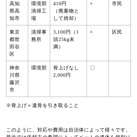
高知
環境部
410円
×
市民
県高
清掃工
（廃棄物と
知市
場
して焼却）
東京
清掃事
3,100円（1
×
区民
都世
務所
頭25kg未
田谷
満）
区
神奈
環境部
骨上げなし
〇
川県
2,000円
藤沢
市
※骨上げ＝遺骨を引き取ること
このように、対応や費用は自治体によって様々です。