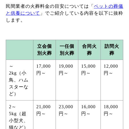
民間業者の火葬料金の目安については「
ペットの葬儀
と供養について
」でご紹介している内容を以下に抜粋
します。
立会個
一任個
合同火
訪問火
別火葬
別火葬
葬
葬
～
17,000
19,000
15,000
12,000
2kg（小
円～
円～
円～
円～
鳥、ハム
スターな
ど）
2～
21,000
23,000
16,000
18,000
5kg（超
円～
円～
円～
円～
小型犬、
猫など）