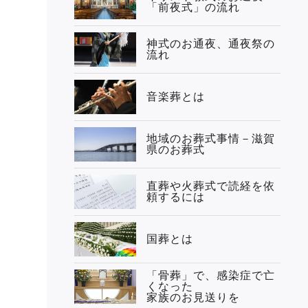
「前夜式」の流れ
神式のお通夜、通夜祭の
流れ
音楽葬とは
地域のお葬式事情－滋賀
県のお葬式
直葬や火葬式で読経を依
頼するには
国葬とは
「骨葬」で、感染症で亡
くなった
家族のお見送りを