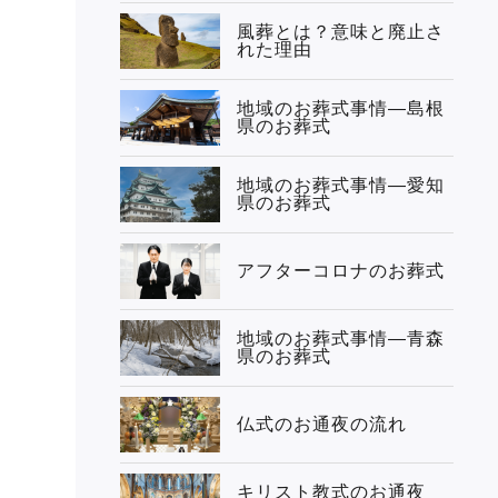
風葬とは？意味と廃止さ
れた理由
地域のお葬式事情—島根
県のお葬式
地域のお葬式事情—愛知
県のお葬式
アフターコロナのお葬式
地域のお葬式事情—青森
県のお葬式
仏式のお通夜の流れ
キリスト教式のお通夜