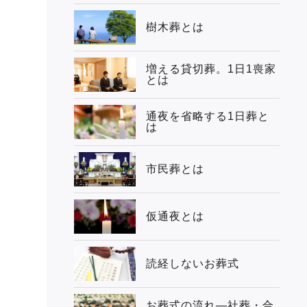
樹木葬とは
増える貸切葬。1日1喪家
とは
通夜を省略する1日葬と
は
市民葬とは
仮通夜とは
読経しないお葬式
お葬式の流れ―社葬・合