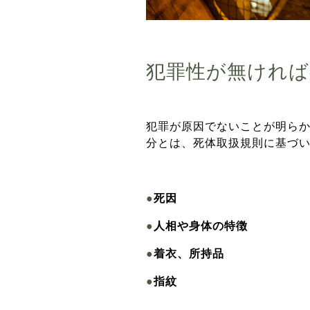
犯罪性が無ければ
犯罪が原因でないことが明ら
分とは、死体取扱規則に基づ
●
死因
●
人相や身体の特徴
●
着衣、所持品
●
指紋