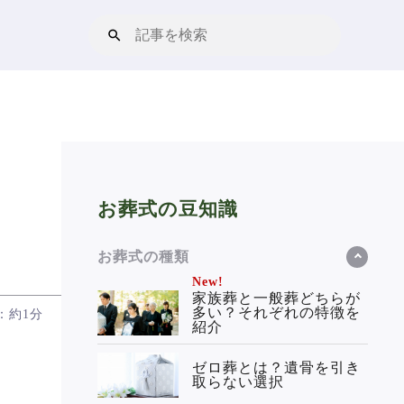
お葬式の豆知識
お葬式の種類
New!
家族葬と一般葬どちらが
多い？それぞれの特徴を
：約1分
紹介
ゼロ葬とは？遺骨を引き
取らない選択